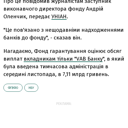
Про це повідомив журналістам заступник
виконавчого директора фонду Андрій
Оленчик, передає
УНІАН
.
"Це пов'язано з нещодавніми надходженнями
банків до фонду", - сказав він.
Нагадаємо, Фонд гарантування оцінює обсяг
виплат
вкладникам тільки "VAB Банку
", в який
була введена тимчасова адміністрація в
середині листопада, в 7,11 млрд гривень.
ФГВФО
НБУ
РЕКЛАМА: