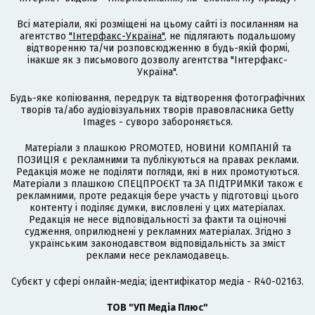
Всі матеріали, які розміщені на цьому сайті із посиланням на
агентство
"Інтерфакс-Україна"
, не підлягають подальшому
відтворенню та/чи розповсюдженню в будь-якій формі,
інакше як з письмового дозволу агентства "Інтерфакс-
Україна".
Будь-яке копіювання, передрук та відтворення фотографічних
творів та/або аудіовізуальних творів правовласника Getty
Images - суворо забороняється.
Матеріали з плашкою PROMOTED, НОВИНИ КОМПАНІЙ та
ПОЗИЦІЯ є рекламними та публікуються на правах реклами.
Редакція може не поділяти погляди, які в них промотуються.
Матеріали з плашкою СПЕЦПРОЄКТ та ЗА ПІДТРИМКИ також є
рекламними, проте редакція бере участь у підготовці цього
контенту і поділяє думки, висловлені у цих матеріалах.
Редакція не несе відповідальності за факти та оціночні
судження, оприлюднені у рекламних матеріалах. Згідно з
українським законодавством відповідальність за зміст
реклами несе рекламодавець.
Cубєкт у сфері онлайн-медіа; ідентифікатор медіа - R40-02163.
ТОВ "УП Медіа Плюс"