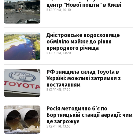
центр "Нової пошти" в Києві
5 СЕРПНЯ, 10:10
Дністровське водосховище
обміліло майже до рівня
природного річища
5 СЕРПНЯ, 13:20
РФ знищила склад Toyota в
Україні: можливі затримки з
постачанням
5 СЕРПНЯ, 17:20
Росія методично б’є по
Бортницькій станції аерації: чим
це загрожує
5 СЕРПНЯ, 13:50