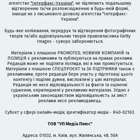
агентство
"Інтерфакс-Україна"
, не підлягають подальшому
відтворенню та/чи розповсюдженню в будь-якій формі,
інакше як з письмового дозволу агентства "Інтерфакс-
Україна".
Будь-яке копіювання, передрук та відтворення фотографічних
творів та/або аудіовізуальних творів правовласника Getty
Images - суворо забороняється.
Матеріали з плашкою PROMOTED, НОВИНИ КОМПАНІЙ та
ПОЗИЦІЯ є рекламними та публікуються на правах реклами.
Редакція може не поділяти погляди, які в них промотуються.
Матеріали з плашкою СПЕЦПРОЄКТ та ЗА ПІДТРИМКИ також є
рекламними, проте редакція бере участь у підготовці цього
контенту і поділяє думки, висловлені у цих матеріалах.
Редакція не несе відповідальності за факти та оціночні
судження, оприлюднені у рекламних матеріалах. Згідно з
українським законодавством відповідальність за зміст
реклами несе рекламодавець.
Cубєкт у сфері онлайн-медіа; ідентифікатор медіа - R40-02163.
ТОВ "УП Медіа Плюс"
Адреса: 01032, м. Київ, вул. Жилянська, 48, 50А