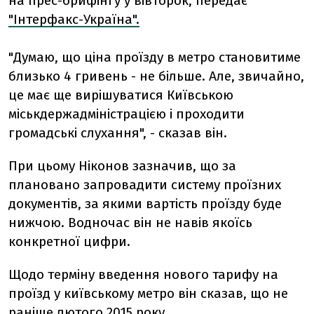
на прес-брифінгу у вівторок, передає
"Інтерфакс-Україна".
"Думаю, що ціна проїзду в метро становитиме
близько 4 гривень - не більше. Але, звичайно,
це має ще вирішуватися Київською
міськдержадміністрацією і проходити
громадські слухання", - сказав він.
При цьому Ніконов зазначив, що за
плановано запровадити систему проїзних
документів, за якими вартість проїзду буде
нижчою. Водночас він не навів якоїсь
конкретної цифри.
Щодо терміну введення нового тарифу на
проїзд у київському метро він сказав, що не
раніше лютого 2015 року.