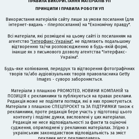
ПРАВИЛА ВИКОРИСТАННЯ МАТЕРІАЛІВ УП
ПРИНЦИПИ І ПРАВИЛА РОБОТИ УП
Використання матеріалів сайту лише за умови посилання (для
інтернет-видань - гіперпосилання) на "Економічну правду".
Всі матеріали, які розміщені на цьому сайті із посиланням на
агентство
"Інтерфакс-Україна"
, не підлягають подальшому
відтворенню та/чи розповсюдженню в будь-якій формі,
інакше як з письмового дозволу агентства "Інтерфакс-
Україна".
Будь-яке копіювання, передрук та відтворення фотографічних
творів та/або аудіовізуальних творів правовласника Getty
Images - суворо забороняється.
Матеріали з плашкою PROMOTED, НОВИНИ КОМПАНІЙ та
ПОЗИЦІЯ є рекламними та публікуються на правах реклами.
Редакція може не поділяти погляди, які в них промотуються.
Матеріали з плашкою СПЕЦПРОЄКТ та ЗА ПІДТРИМКИ також є
рекламними, проте редакція бере участь у підготовці цього
контенту і поділяє думки, висловлені у цих матеріалах.
Редакція не несе відповідальності за факти та оціночні
судження, оприлюднені у рекламних матеріалах. Згідно з
українським законодавством відповідальність за зміст
реклами несе рекламодавець.