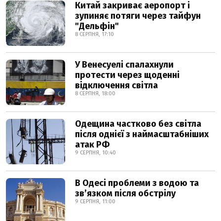
Китай закриває аеропорт і
зупиняє потяги через тайфун
"Дельфін"
8 СЕРПНЯ, 17:10
У Венесуелі спалахнули
протести через щоденні
відключення світла
8 СЕРПНЯ, 18:00
Одещина частково без світла
після однієї з наймасштабніших
атак РФ
9 СЕРПНЯ, 10:40
В Одесі проблеми з водою та
звʼязком після обстрілу
9 СЕРПНЯ, 11:00