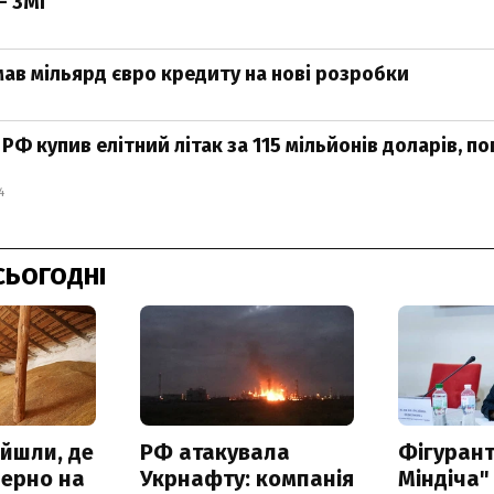
– ЗМІ
мав мільярд євро кредиту на нові розробки
РФ купив елітний літак за 115 мільйонів доларів, по
4
СЬОГОДНІ
айшли, де
РФ атакувала
Фігурант
зерно на
Укрнафту: компанія
Міндіча"