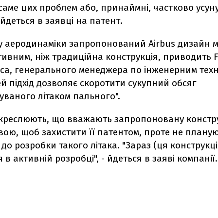
аме цих проблем або, принаймні, частково усунут
 йдеться в заявці на патент.
ру аеродинаміки запропонований Airbus дизайн 
ивним, ніж традиційна конструкція, приводить F
нса, генерального менеджера по інженерним техн
Цей підхід дозволяє скоротити сукупний обсяг
уваного літаком пального".
ідкреслюють, що вважають запропоновану констр
вою, щоб захистити її патентом, проте не плану
до розробки такого літака. "Зараз (ця конструкці
 в активній розробці", - йдеться в заяві компанії.