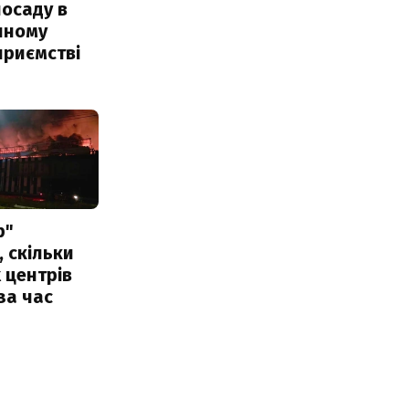
посаду в
чному
приємстві
р"
, скільки
 центрів
за час