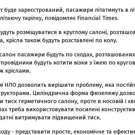
 буде зареєстрований, пасажири літатимуть в лі
літаючу тарілку, повідомляє Financial Times.
удуть розміщуватися в круглому салоні, розташо
ка, крісла також будуть розставлені по колу.
 салон пасажири будуть по сходах, розташованих
тпровідники будуть котити візки з їжею по круго
ж кріслами.
мі НЛО дозволить вирішити проблему, яка постійн
трукторами. Циліндрична форма фюзеляжу дозво
 тиск герметичного салону, проте в носовій і хв
нах треба використовувати посилені конструктив
здатні витримувати підвищений тиск.
оду - представити просте, економічне та ефекти