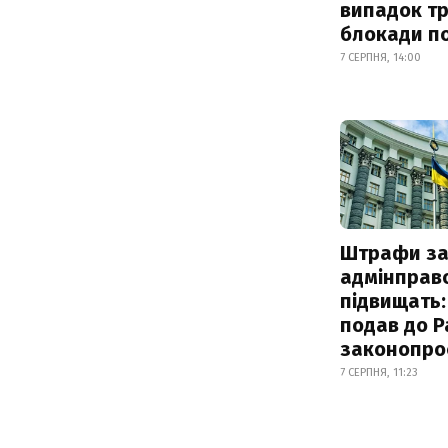
випадок т
блокади по
7 СЕРПНЯ, 14:00
Штрафи з
адмінправ
підвищать:
подав до Р
законопро
7 СЕРПНЯ, 11:23