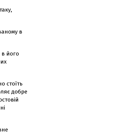
таку,
ваному в
 в його
вих
о стоїть
ляє добре
остовій
ні
вне