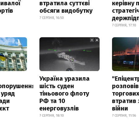
ривалої
втратила суттєві
керівну 
ртів
обсяги видобутку
стратегі
держпід
7 СЕРПНЯ, 16:50
7 СЕРПНЯ, 17:10
а
Україна уразила
"Епіцент
опорушення
шість суден
розповів
 уряд
тіньового флоту
торгових
ади
РФ та 10
втратив 
єкт
енерговузлів
війни
7 СЕРПНЯ, 18:10
7 СЕРПНЯ, 11:56