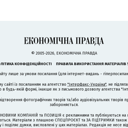
© 2005-2026, ЕКОНОМІЧНА ПРАВДА
ЛІТИКА КОНФІДЕНЦІЙНОСТІ
ПРАВИЛА ВИКОРИСТАННЯ МАТЕРІАЛІВ 
айту лише за умови посилання (для інтернет-видань - гіперпосиланн
му сайті із посиланням на агентство
"Інтерфакс-Україна"
, не підля
 будь-якій формі, інакше як з письмового дозволу агентства "Ін
відтворення фотографічних творів та/або аудіовізуальних творів п
забороняється.
НОВИНИ КОМПАНІЙ та ПОЗИЦІЯ є рекламними та публікуються на п
туються. Матеріали з плашкою СПЕЦПРОЄКТ та ЗА ПІДТРИМКИ також
 і поділяє думки, висловлені у цих матеріалах. Редакція не несе ві