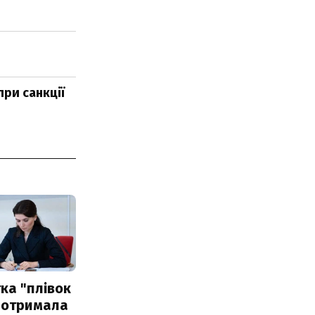
при санкції
ка "плівок
 отримала