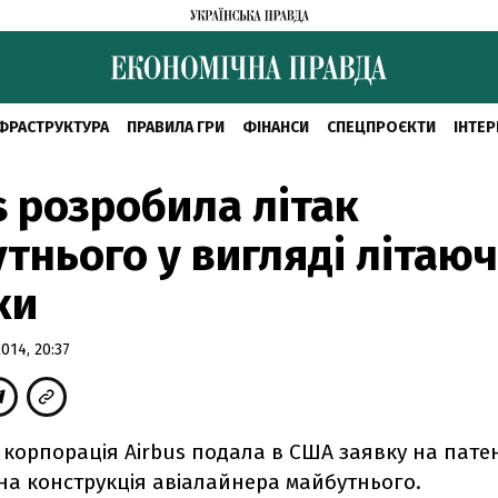
ФРАСТРУКТУРА
ПРАВИЛА ГРИ
ФІНАНСИ
СПЕЦПРОЄКТИ
ІНТЕР
s розробила літак
тнього у вигляді літаюч
ки
14, 20:37
 корпорація Airbus подала в США заявку на патен
на конструкція авіалайнера майбутнього.