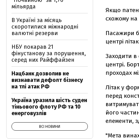
"Почайною" за 1,76
мільярда
Якщо патент
схожому на 
В Україні за місяць
скоротилися міжнародні
Пасажири б
валютні резерви
центрі літа
НБУ покарав 21
фінустанову за порушення,
Заходити в
серед них Райффайзен
центрі. Бор
проходах мі
Нацбанк дозволив не
визнавати дефолт бізнесу
на тлі атак РФ
Літак у фор
перед конс
Україна уразила шість суден
витримувати
тіньового флоту РФ та 10
його части
енерговузлів
елементи, 
ВСІ НОВИНИ
"Мета винах