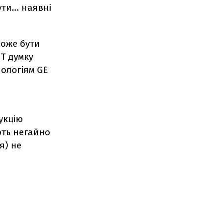
и... наявні
може бути
T думку
ологіям GE
укцію
ють негайно
я) не