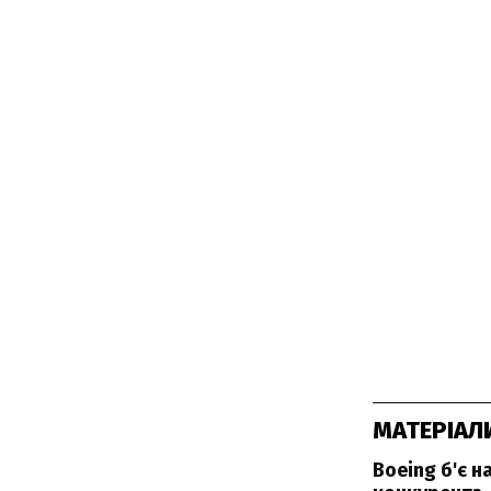
МАТЕРІАЛ
Boeing б'є 