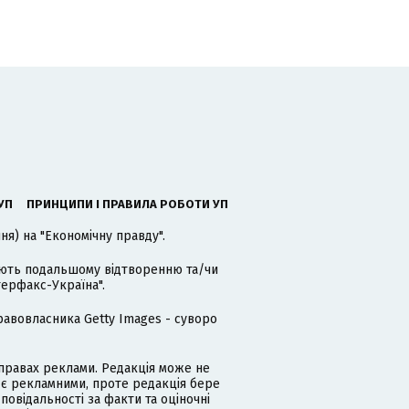
УП
ПРИНЦИПИ І ПРАВИЛА РОБОТИ УП
я) на "Економічну правду".
гають подальшому відтворенню та/чи
терфакс-Україна".
равовласника Getty Images - суворо
равах реклами. Редакція може не
 є рекламними, проте редакція бере
дповідальності за факти та оціночні