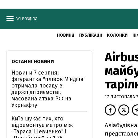
УСІ РОЗДІЛИ
НОВИНИ
ПУБЛІКАЦІЇ
КОЛОНКИ
ІН
Airbu
ОСТАННІ НОВИНИ
майбу
Новини 7 серпня:
фігурантка "плівок Міндіча"
таріл
отримала посаду в
держпідприємстві,
17 ЛИСТОПАДА 20
масована атака РФ на
Укрнафту
Київ шукає тих, хто
відремонтує метро між
Авіабудівна
"Тараса Шевченко" і
представле