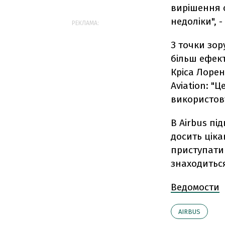
вирішення с
недоліки", -
РЕКЛАМА:
З точки зо
більш ефект
Кріса Лоре
Aviation: "
використов
В Airbus п
досить ціка
приступати 
знаходиться
Ведомости
AIRBUS