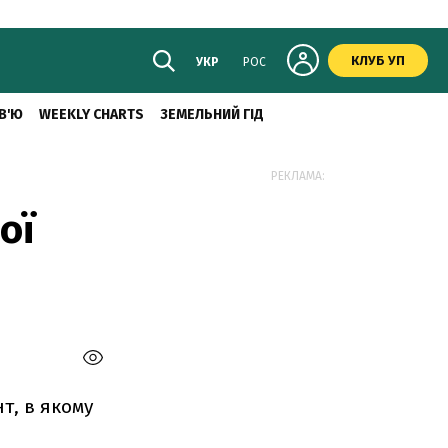
КЛУБ УП
УКР
РОС
В'Ю
WEEKLY CHARTS
ЗЕМЕЛЬНИЙ ГІД
РЕКЛАМА:
ої
т, в якому