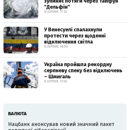
зупиняє потяги через тайфун
"Дельфін"
8 СЕРПНЯ, 17:10
У Венесуелі спалахнули
протести через щоденні
відключення світла
8 СЕРПНЯ, 18:00
Україна пройшла рекордну
серпневу спеку без відключень
– Шмигаль
8 СЕРПНЯ, 11:50
ВАЛЮТА
Нацбанк анонсував новий значний пакет