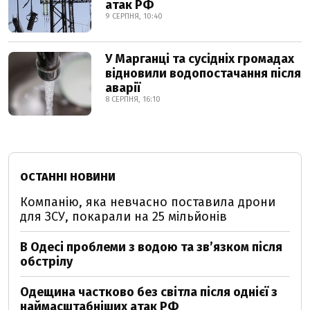
атак РФ
9 СЕРПНЯ, 10:40
У Марганці та сусідніх громадах
відновили водопостачання після
аварії
8 СЕРПНЯ, 16:10
ОСТАННІ НОВИНИ
Компанію, яка невчасно поставила дрони
для ЗСУ, покарали на 25 мільйонів
В Одесі проблеми з водою та звʼязком після
обстрілу
Одещина частково без світла після однієї з
наймасштабніших атак РФ