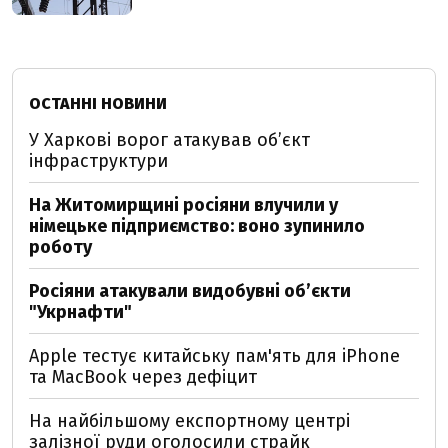
ОСТАННІ НОВИНИ
У Харкові ворог атакував обʼєкт
інфраструктури
На Житомирщині росіяни влучили у
німецьке підприємство: воно зупинило
роботу
Росіяни атакували видобувні обʼєкти
"Укрнафти"
Apple тестує китайську пам'ять для iPhone
та MacBook через дефіцит
На найбільшому експортному центрі
залізної руди оголосили страйк