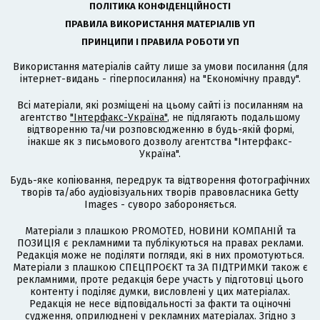
ПОЛІТИКА КОНФІДЕНЦІЙНОСТІ
ПРАВИЛА ВИКОРИСТАННЯ МАТЕРІАЛІВ УП
ПРИНЦИПИ І ПРАВИЛА РОБОТИ УП
Використання матеріалів сайту лише за умови посилання (для
інтернет-видань - гіперпосилання) на "Економічну правду".
Всі матеріали, які розміщені на цьому сайті із посиланням на
агентство
"Інтерфакс-Україна"
, не підлягають подальшому
відтворенню та/чи розповсюдженню в будь-якій формі,
інакше як з письмового дозволу агентства "Інтерфакс-
Україна".
Будь-яке копіювання, передрук та відтворення фотографічних
творів та/або аудіовізуальних творів правовласника Getty
Images - суворо забороняється.
Матеріали з плашкою PROMOTED, НОВИНИ КОМПАНІЙ та
ПОЗИЦІЯ є рекламними та публікуються на правах реклами.
Редакція може не поділяти погляди, які в них промотуються.
Матеріали з плашкою СПЕЦПРОЄКТ та ЗА ПІДТРИМКИ також є
рекламними, проте редакція бере участь у підготовці цього
контенту і поділяє думки, висловлені у цих матеріалах.
Редакція не несе відповідальності за факти та оціночні
судження, оприлюднені у рекламних матеріалах. Згідно з