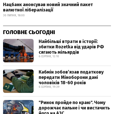
Нацбанк анонсував новий значний пакет
валютної лібералізації
30 ЛИПНЯ, 18:00
ГОЛОВНЕ СЬОГОДНІ
Найбільші втрати в історії:
збитки Rozetka від ударів РФ
сягають мільярдів
6 СЕРПНЯ, 12:10
Кабмін зобовʼязав податкову
передати Міноборони дані
чоловіків 18-60 років
6 СЕРПНЯ, 19:39
"Ринок пройде по краю". Чому
дорожчає пальне і чи вистачить
його на АЗС