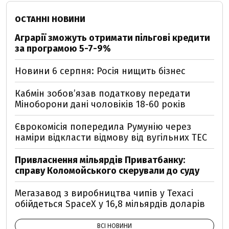
ОСТАННІ НОВИНИ
Аграрії зможуть отримати пільгові кредити
за програмою 5-7-9%
Новини 6 серпня: Росія нищить бізнес
Кабмін зобовʼязав податкову передати
Міноборони дані чоловіків 18-60 років
Єврокомісія попередила Румунію через
наміри відкласти відмову від вугільних ТЕС
Привласнення мільярдів Приватбанку:
справу Коломойського скерували до суду
Мегазавод з виробництва чипів у Техасі
обійдеться SpaceX у 16,8 мільярдів доларів
ВСІ НОВИНИ