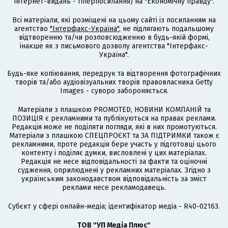
інтернет-видань - гіперпосилання) на "Економічну правду".
Всі матеріали, які розміщені на цьому сайті із посиланням на
агентство
"Інтерфакс-Україна"
, не підлягають подальшому
відтворенню та/чи розповсюдженню в будь-якій формі,
інакше як з письмового дозволу агентства "Інтерфакс-
Україна".
Будь-яке копіювання, передрук та відтворення фотографічних
творів та/або аудіовізуальних творів правовласника Getty
Images - суворо забороняється.
Матеріали з плашкою PROMOTED, НОВИНИ КОМПАНІЙ та
ПОЗИЦІЯ є рекламними та публікуються на правах реклами.
Редакція може не поділяти погляди, які в них промотуються.
Матеріали з плашкою СПЕЦПРОЄКТ та ЗА ПІДТРИМКИ також є
рекламними, проте редакція бере участь у підготовці цього
контенту і поділяє думки, висловлені у цих матеріалах.
Редакція не несе відповідальності за факти та оціночні
судження, оприлюднені у рекламних матеріалах. Згідно з
українським законодавством відповідальність за зміст
реклами несе рекламодавець.
Cубєкт у сфері онлайн-медіа; ідентифікатор медіа - R40-02163.
ТОВ "УП Медіа Плюс"