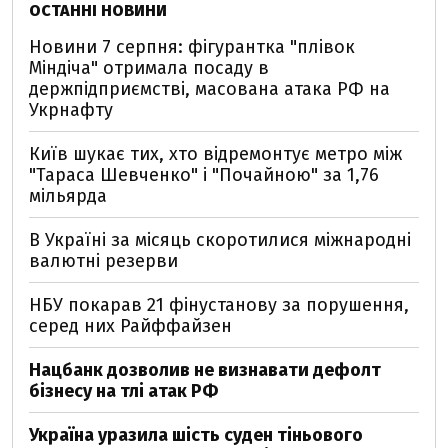
ОСТАННІ НОВИНИ
Новини 7 серпня: фігурантка "плівок
Міндіча" отримала посаду в
держпідприємстві, масована атака РФ на
Укрнафту
Київ шукає тих, хто відремонтує метро між
"Тараса Шевченко" і "Почайною" за 1,76
мільярда
В Україні за місяць скоротилися міжнародні
валютні резерви
НБУ покарав 21 фінустанову за порушення,
серед них Райффайзен
Нацбанк дозволив не визнавати дефолт
бізнесу на тлі атак РФ
Україна уразила шість суден тіньового