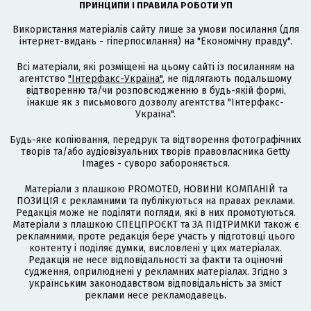
ПРИНЦИПИ І ПРАВИЛА РОБОТИ УП
Використання матеріалів сайту лише за умови посилання (для
інтернет-видань - гіперпосилання) на "Економічну правду".
Всі матеріали, які розміщені на цьому сайті із посиланням на
агентство
"Інтерфакс-Україна"
, не підлягають подальшому
відтворенню та/чи розповсюдженню в будь-якій формі,
інакше як з письмового дозволу агентства "Інтерфакс-
Україна".
Будь-яке копіювання, передрук та відтворення фотографічних
творів та/або аудіовізуальних творів правовласника Getty
Images - суворо забороняється.
Матеріали з плашкою PROMOTED, НОВИНИ КОМПАНІЙ та
ПОЗИЦІЯ є рекламними та публікуються на правах реклами.
Редакція може не поділяти погляди, які в них промотуються.
Матеріали з плашкою СПЕЦПРОЄКТ та ЗА ПІДТРИМКИ також є
рекламними, проте редакція бере участь у підготовці цього
контенту і поділяє думки, висловлені у цих матеріалах.
Редакція не несе відповідальності за факти та оціночні
судження, оприлюднені у рекламних матеріалах. Згідно з
українським законодавством відповідальність за зміст
реклами несе рекламодавець.