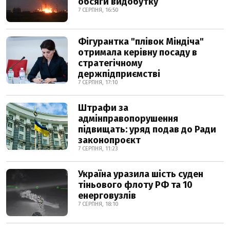
обсяги видобутку
7 СЕРПНЯ, 16:50
Фігурантка "плівок Міндіча"
отримала керівну посаду в
стратегічному
держпідприємстві
7 СЕРПНЯ, 17:10
Штрафи за
адмінправопорушення
підвищать: уряд подав до Ради
законопроєкт
7 СЕРПНЯ, 11:23
Україна уразила шість суден
тіньового флоту РФ та 10
енерговузлів
7 СЕРПНЯ, 18:10