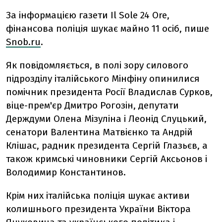
За інформацією газети Il Sole 24 Ore,
фінансова поліція шукає майно 11 осіб, пише
Snob.ru
.
Як повідомляється, в полі зору силового
підрозділу італійського Мінфіну опинилися
помічник президента Росії Владислав Сурков,
віце-прем'єр Дмитро Рогозін, депутати
Держдуми Олена Мізуліна і Леонід Слуцький,
сенатори Валентина Матвієнко та Андрій
Клішас, радник президента Сергій Глазьєв, а
також кримські чиновники Сергій Аксьонов і
Володимир Константинов.
Крім них італійська поліція шукає активи
колишнього президента України Віктора