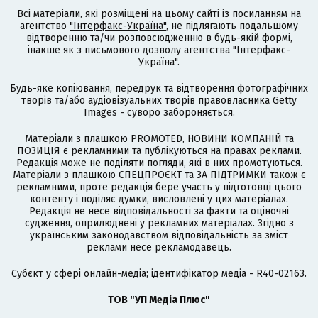
Всі матеріали, які розміщені на цьому сайті із посиланням на
агентство
"Інтерфакс-Україна"
, не підлягають подальшому
відтворенню та/чи розповсюдженню в будь-якій формі,
інакше як з письмового дозволу агентства "Інтерфакс-
Україна".
Будь-яке копіювання, передрук та відтворення фотографічних
творів та/або аудіовізуальних творів правовласника Getty
Images - суворо забороняється.
Матеріали з плашкою PROMOTED, НОВИНИ КОМПАНІЙ та
ПОЗИЦІЯ є рекламними та публікуються на правах реклами.
Редакція може не поділяти погляди, які в них промотуються.
Матеріали з плашкою СПЕЦПРОЄКТ та ЗА ПІДТРИМКИ також є
рекламними, проте редакція бере участь у підготовці цього
контенту і поділяє думки, висловлені у цих матеріалах.
Редакція не несе відповідальності за факти та оціночні
судження, оприлюднені у рекламних матеріалах. Згідно з
українським законодавством відповідальність за зміст
реклами несе рекламодавець.
Cубєкт у сфері онлайн-медіа; ідентифікатор медіа - R40-02163.
ТОВ "УП Медіа Плюс"