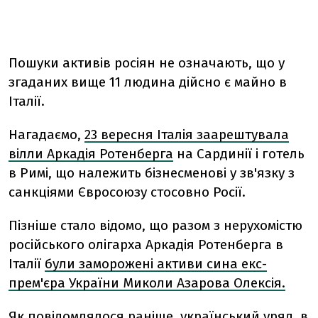
Пошуки активів росіян не означають, що у
згаданих вище 11 людина дійсно є майно в
Італії.
Нагадаємо,
23 вересня Італія заарештувала
вілли Аркадія Ротенберга
на Сардинії і готель
в Римі, що належить бізнесменові у зв'язку з
санкціями Євросоюзу стосовно Росії.
Пізніше стало відомо, що разом з нерухомістю
російського олігарха Аркадія Ротенберга в
Італії
були заморожені активи сина екс-
прем'єра України Миколи Азарова Олексія.
Як повідомлялося раніше, український уряд, в