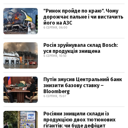
"Ринок пройде по краю". Чому
дорожчає пальне і чи вистачить
його на АЗС
6 СЕРПНЯ, 06:00
Росія зруйнувала склад Bosch:
уся продукція знищена
6 СЕРПНЯ, 10:50
Путін змусив Центральний банк
знизити базову ставку –
Bloomberg
6 СЕРПНЯ, 15:07
Росіяни знищили склади із
продукцією двох тютюнових
гігантів: чи буде дефіцит