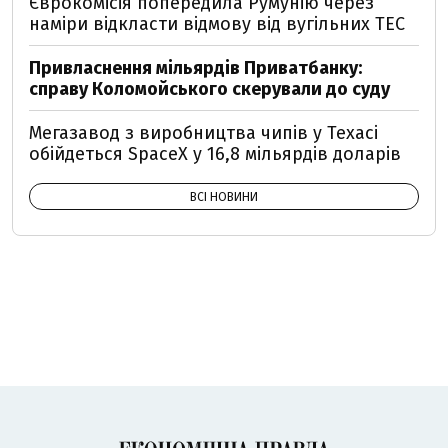
Єврокомісія попередила Румунію через
наміри відкласти відмову від вугільних ТЕС
Привласнення мільярдів Приватбанку:
справу Коломойського скерували до суду
Мегазавод з виробництва чипів у Техасі
обійдеться SpaceX у 16,8 мільярдів доларів
ВСІ НОВИНИ