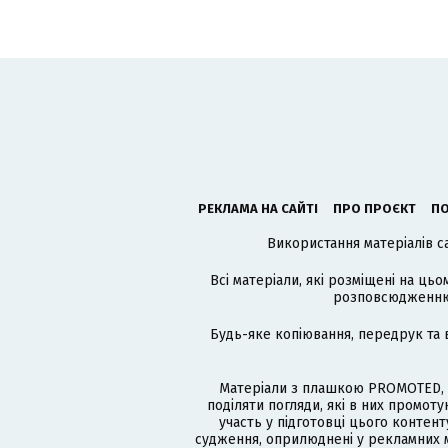
РЕКЛАМА НА САЙТІ
ПРО ПРОЄКТ
ПО
Використання матеріалів с
Всі матеріали, які розміщені на цьо
розповсюдженню в
Будь-яке копіювання, передрук та 
Матеріали з плашкою PROMOTED, 
поділяти погляди, які в них промо
участь у підготовці цього контенту
судження, оприлюднені у рекламних м