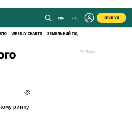
КЛУБ УП
УКР
РОС
В'Ю
WEEKLY CHARTS
ЗЕМЕЛЬНИЙ ГІД
ого
РЕКЛАМА:
ькому ринку