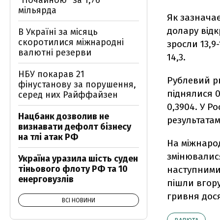
"Почайною" за 1,76
мільярда
Як зазначає
долару відк
В Україні за місяць
скоротилися міжнародні
зросли 13,9-
валютні резерви
14,3.
НБУ покарав 21
Рублевий ри
фінустанову за порушення,
піднялися 0
серед них Райффайзен
0,3904. У Р
Нацбанк дозволив не
результатам
визнавати дефолт бізнесу
на тлі атак РФ
На міжнаро
змінювалися
Україна уразила шість суден
тіньового флоту РФ та 10
наступними 
енерговузлів
пішли вгору
гривня дося
ВСІ НОВИНИ