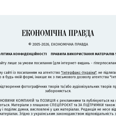
© 2005-2026, ЕКОНОМІЧНА ПРАВДА
ЛІТИКА КОНФІДЕНЦІЙНОСТІ
ПРАВИЛА ВИКОРИСТАННЯ МАТЕРІАЛІВ 
айту лише за умови посилання (для інтернет-видань - гіперпосиланн
му сайті із посиланням на агентство
"Інтерфакс-Україна"
, не підля
 будь-якій формі, інакше як з письмового дозволу агентства "Ін
відтворення фотографічних творів та/або аудіовізуальних творів п
забороняється.
НОВИНИ КОМПАНІЙ та ПОЗИЦІЯ є рекламними та публікуються на п
туються. Матеріали з плашкою СПЕЦПРОЄКТ та ЗА ПІДТРИМКИ також
 і поділяє думки, висловлені у цих матеріалах. Редакція не несе ві
атеріалах. Згідно з українським законодавством відповідальність 