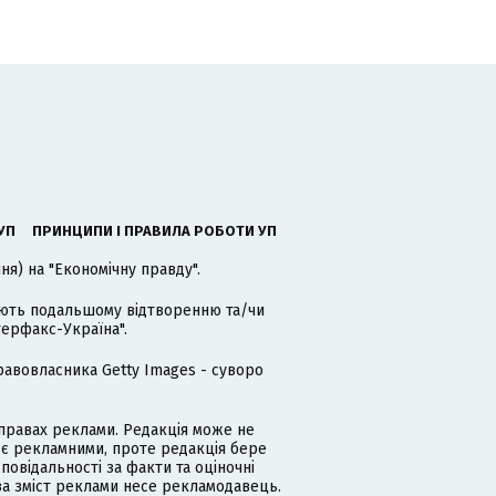
УП
ПРИНЦИПИ І ПРАВИЛА РОБОТИ УП
я) на "Економічну правду".
гають подальшому відтворенню та/чи
терфакс-Україна".
равовласника Getty Images - суворо
равах реклами. Редакція може не
 є рекламними, проте редакція бере
дповідальності за факти та оціночні
за зміст реклами несе рекламодавець.