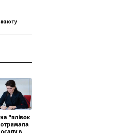
анкноту
ка "плівок
 отримала
посаду в