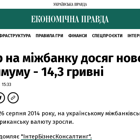
ФРАСТРУКТУРА
ПРАВИЛА ГРИ
ФІНАНСИ
СПЕЦПРОЄКТИ
ІНТЕР
 на міжбанку досяг нов
муму - 14,3 гривні
 15:33
 26 серпня 2014 року, на українському міжбанківс
ериканську валюту зросли.
ідомляє
"ІнтерБізнесКонсалтинг".