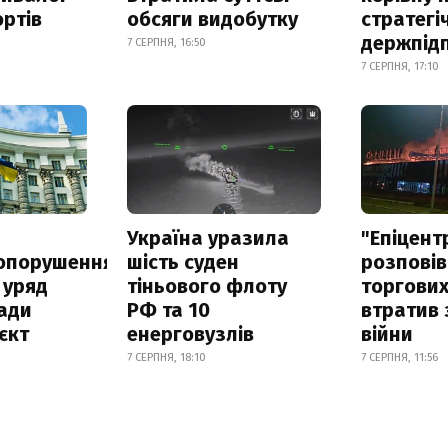
ртів
обсяги видобутку
стратегі
держпід
7 СЕРПНЯ, 16:50
7 СЕРПНЯ, 17:10
а
Україна уразила
"Епіцент
опорушення
шість суден
розповів
 уряд
тіньового флоту
торгових
ади
РФ та 10
втратив 
єкт
енерговузлів
війни
7 СЕРПНЯ, 18:10
7 СЕРПНЯ, 11:56