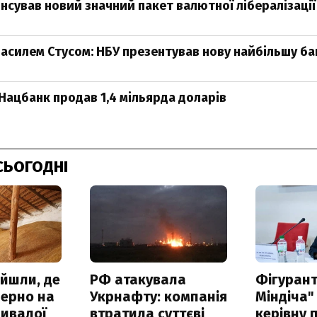
нсував новий значний пакет валютної лібералізації
 Василем Стусом: НБУ презентував нову найбільшу б
Нацбанк продав 1,4 мільярда доларів
СЬОГОДНІ
айшли, де
РФ атакувала
Фігурант
зерно на
Укрнафту: компанія
Міндіча"
ривалої
втратила суттєві
керівну 