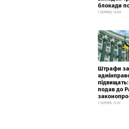
блокади по
7 СЕРПНЯ, 14:00
Штрафи з
адмінправ
підвищать:
подав до Р
законопро
7 СЕРПНЯ, 11:23