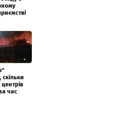
чному
приємстві
р"
, скільки
 центрів
за час