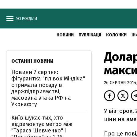
УСІ РОЗДІЛИ
НОВИНИ
ПУБЛІКАЦІЇ
КОЛОНКИ
ІН
Долар
ОСТАННІ НОВИНИ
макси
Новини 7 серпня:
фігурантка "плівок Міндіча"
26 СЕРПНЯ 2014,
отримала посаду в
держпідприємстві,
масована атака РФ на
Укрнафту
У вівторок,
Київ шукає тих, хто
ціни на ам
відремонтує метро між
"Тараса Шевченко" і
Про це пов