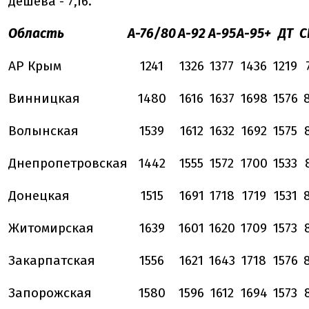
дешева - 7,16.
Область
А-76/80
А-92
А-95
А-95+
ДТ
С
АР Крым
1241
1326
1377
1436
1219
Винницкая
1480
1616
1637
1698
1576
Волынская
1539
1612
1632
1692
1575
Днепропетровская
1442
1555
1572
1700
1533
Донецкая
1515
1691
1718
1719
1531
Житомирская
1639
1601
1620
1709
1573
Закарпатская
1556
1621
1643
1718
1576
Запорожская
1580
1596
1612
1694
1573