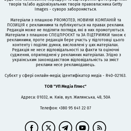
творів та/або аудіовізуальних творів правовласника Getty
Images - суворо забороняється.
Матеріали з плашкою PROMOTED, НОВИНИ КОМПАНІЙ та
ПОЗИЦІЯ є рекламними та публікуються на правах реклами.
Редакція може не поділяти погляди, які в них промотуються.
Матеріали з плашкою СПЕЦПРОЄКТ та ЗА ПІДТРИМКИ також є
рекламними, проте редакція бере участь у підготовці цього
контенту і поділяє думки, висловлені у цих матеріалах.
Редакція не несе відповідальності за факти та оціночні
судження, оприлюднені у рекламних матеріалах. Згідно з
українським законодавством відповідальність за зміст
реклами несе рекламодавець.
Cубєкт у сфері онлайн-медіа; ідентифікатор медіа - R40-02163.
ТОВ "УП Медіа Плюс"
Адреса: 01032, м. Київ, вул. Жилянська, 48, 50А
Телефон: +380 95 641 22 07