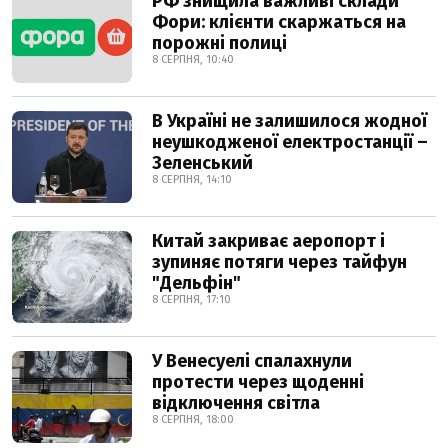
РФ знищила важливі склади
Фори: клієнти скаржаться на
порожні полиці
8 СЕРПНЯ, 10:40
В Україні не залишилося жодної
неушкодженої електростанції –
Зеленський
8 СЕРПНЯ, 14:10
Китай закриває аеропорт і
зупиняє потяги через тайфун
"Дельфін"
8 СЕРПНЯ, 17:10
У Венесуелі спалахнули
протести через щоденні
відключення світла
8 СЕРПНЯ, 18:00