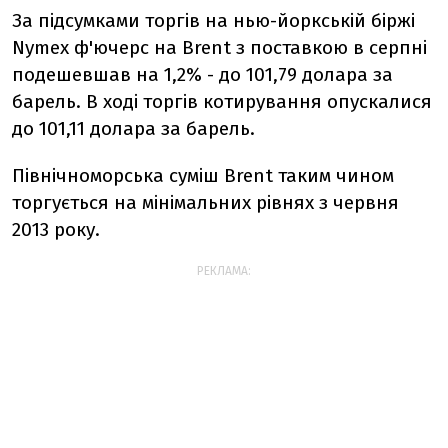
За підсумками торгів на нью-йоркській біржі
Nymex ф'ючерс на Brent з поставкою в серпні
подешевшав на 1,2% - до 101,79 долара за
барель. В ході торгів котирування опускалися
до 101,11 долара за барель.
Північноморська суміш Brent таким чином
торгується на мінімальних рівнях з червня
2013 року.
РЕКЛАМА: