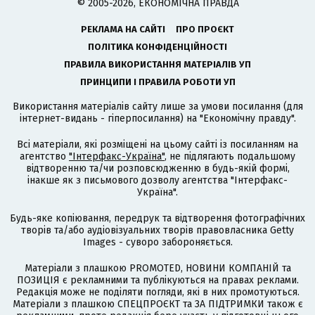
© 2005-2026, ЕКОНОМІЧНА ПРАВДА
РЕКЛАМА НА САЙТІ
ПРО ПРОЄКТ
ПОЛІТИКА КОНФІДЕНЦІЙНОСТІ
ПРАВИЛА ВИКОРИСТАННЯ МАТЕРІАЛІВ УП
ПРИНЦИПИ І ПРАВИЛА РОБОТИ УП
Використання матеріалів сайту лише за умови посилання (для
інтернет-видань - гіперпосилання) на "Економічну правду".
Всі матеріали, які розміщені на цьому сайті із посиланням на
агентство
"Інтерфакс-Україна"
, не підлягають подальшому
відтворенню та/чи розповсюдженню в будь-якій формі,
інакше як з письмового дозволу агентства "Інтерфакс-
Україна".
Будь-яке копіювання, передрук та відтворення фотографічних
творів та/або аудіовізуальних творів правовласника Getty
Images - суворо забороняється.
Матеріали з плашкою PROMOTED, НОВИНИ КОМПАНІЙ та
ПОЗИЦІЯ є рекламними та публікуються на правах реклами.
Редакція може не поділяти погляди, які в них промотуються.
Матеріали з плашкою СПЕЦПРОЄКТ та ЗА ПІДТРИМКИ також є