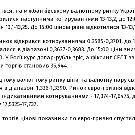
ться, на міжбанківському валютному ринку Украї
рилися наступними котируваннями 13-13,2, до 12:
13,1-13,25. До 15:00 цінові рівні відкотилися 13-13,
нок відкрився котируваннями 0,3585-0,3701, до 1
лися в діапазоні 0,3637-0,3683. До 15:00 ціни зн
0. У Росії курс долар-рубль зріс, а фіксинг СЕЛТ за
и торгів становив 35,944.
дному валютному ринку ціни на валютну пару є
 в діапазоні 1,336-1,3390. Ринок євро-гривня від
індикативними котируваннями - 17,374-17,6475, д
17,5325-17,737.
 торгів цінові показники по євро-гривня спустил