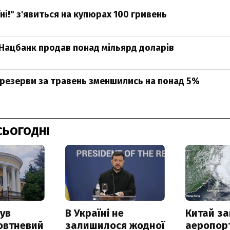
ні!" з'явиться на купюрах 100 гривень
Нацбанк продав понад мільярд доларів
резерви за травень зменшились на понад 5%
СЬОГОДНІ
ув
В Україні не
Китай з
овтневий
залишилося жодної
аеропорт