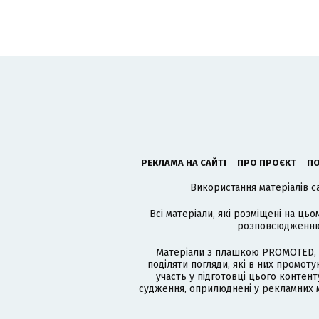
РЕКЛАМА НА САЙТІ
ПРО ПРОЄКТ
ПО
Використання матеріалів с
Всі матеріали, які розміщені на цьо
розповсюдженню в
Матеріали з плашкою PROMOTED, 
поділяти погляди, які в них промо
участь у підготовці цього контенту
судження, оприлюднені у рекламних м