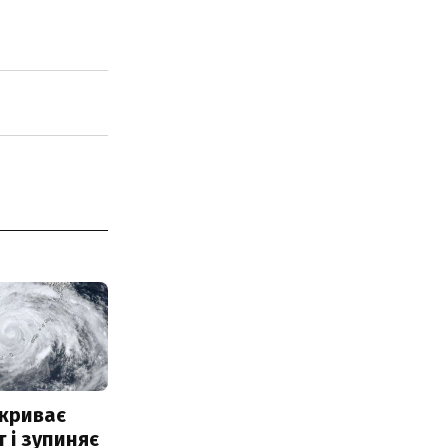
акриває
 і зупиняє