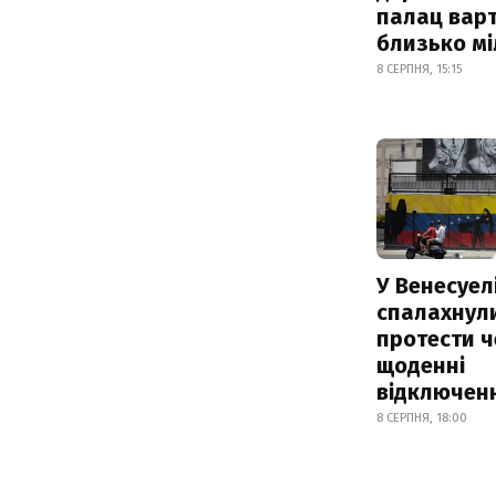
палац варт
близько м
8 СЕРПНЯ, 15:15
У Венесуел
спалахнул
протести ч
щоденні
відключенн
8 СЕРПНЯ, 18:00