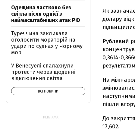
Одещина частково без
Як зазначає
світла після однієї з
долару відк
наймасштабніших атак РФ
підвищилися 
Туреччина закликала
оголосити мораторій на
Рублевий ри
удари по суднах у Чорному
концентрува
морі
0,3614-0,366
результатам
У Венесуелі спалахнули
протести через щоденні
відключення світла
На міжнаро
змінювалися
ВСІ НОВИНИ
наступними 
пішли вгору 
До закриття
РЕКЛАМА:
17,602.