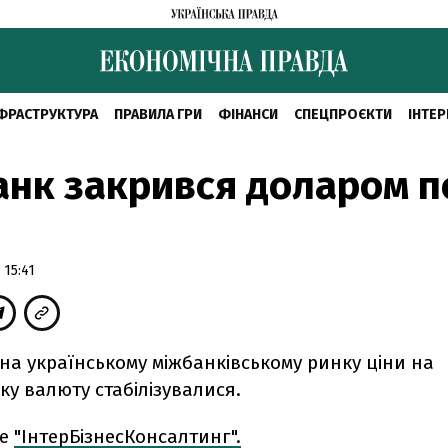
ФРАСТРУКТУРА
ПРАВИЛА ГРИ
ФІНАНСИ
СПЕЦПРОЄКТИ
ІНТЕР
нк закрився доларом п
 15:41
на українському міжбанківському ринку ціни на
у валюту стабілізувалися.
ше
"ІнтерБізнесКонсалтинг".