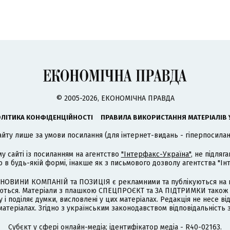
© 2005-2026, ЕКОНОМІЧНА ПРАВДА
ЛІТИКА КОНФІДЕНЦІЙНОСТІ
ПРАВИЛА ВИКОРИСТАННЯ МАТЕРІАЛІВ 
айту лише за умови посилання (для інтернет-видань - гіперпосиланн
му сайті із посиланням на агентство
"Інтерфакс-Україна"
, не підля
 будь-якій формі, інакше як з письмового дозволу агентства "Ін
НОВИНИ КОМПАНІЙ та ПОЗИЦІЯ є рекламними та публікуються на п
туються. Матеріали з плашкою СПЕЦПРОЄКТ та ЗА ПІДТРИМКИ також
 і поділяє думки, висловлені у цих матеріалах. Редакція не несе ві
атеріалах. Згідно з українським законодавством відповідальність 
Cубєкт у сфері онлайн-медіа; ідентифікатор медіа - R40-02163.