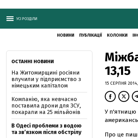
УСІ РОЗДІЛИ
НОВИНИ
ПУБЛІКАЦІЇ
КОЛОНКИ
ІН
Міжба
ОСТАННІ НОВИНИ
13,15
На Житомирщині росіяни
влучили у підприємство з
15 СЕРПНЯ 2014,
німецьким капіталом
Компанію, яка невчасно
поставила дрони для ЗСУ,
У п'ятницю 
покарали на 25 мільйонів
американськ
В Одесі проблеми з водою
та звʼязком після обстрілу
Про це пи