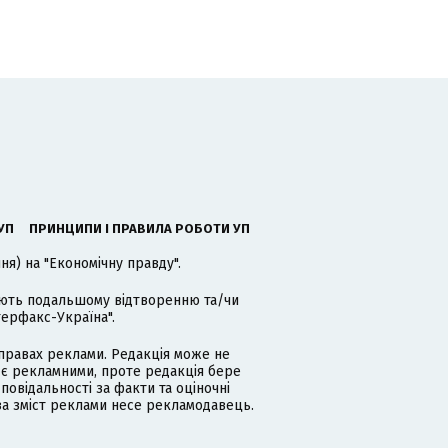
УП
ПРИНЦИПИ І ПРАВИЛА РОБОТИ УП
я) на "Економічну правду".
гають подальшому відтворенню та/чи
терфакс-Україна".
равах реклами. Редакція може не
 є рекламними, проте редакція бере
дповідальності за факти та оціночні
за зміст реклами несе рекламодавець.