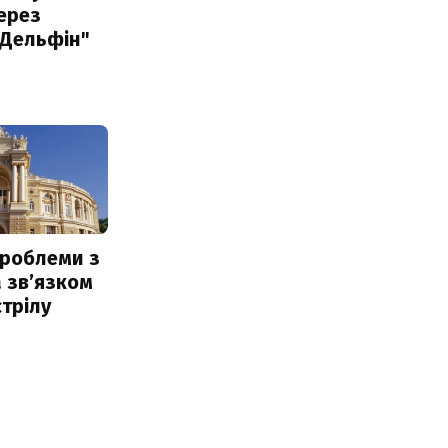
ерез
"Дельфін"
проблеми з
 звʼязком
стрілу