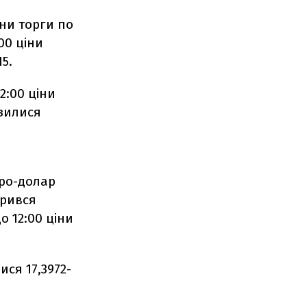
ни торги по
00 ціни
15.
2:00 ціни
изилися
вро-долар
крився
о 12:00 ціни
ися 17,3972-