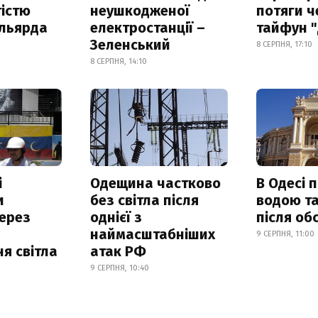
істю
неушкодженої
потяги ч
ільярда
електростанції –
тайфун 
Зеленський
8 СЕРПНЯ, 17:10
8 СЕРПНЯ, 14:10
і
Одещина частково
В Одесі 
и
без світла після
водою та
ерез
однієї з
після об
наймасштабніших
9 СЕРПНЯ, 11:00
я світла
атак РФ
9 СЕРПНЯ, 10:40