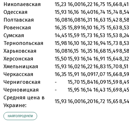
Николаевская
15,23
16,00
16,22
16,75
15,66
8,41
Одесская
15,93
16,16
16,40
16,74
15,74
8,5
Полтавская
16,08
16,08
16,31
16,63
15,42
8,5
Ровенская
16,35
15,89
16,10
16,75
15,63
8,53
Сумская
14,45
15,59
15,73
16,53
15,53
8,2
Тернопольская
15,98
16,10
16,32
16,94
15,73
8,53
Харьковская
16,08
16,15
16,35
16,68
15,49
8,5
Херсонская
15,50
15,93
16,14
16,91
15,64
8,32
Хмельницкая
15,93
16,02
16,22
16,83
15,70
8,51
Черкасская
16,35
15,91
16,09
17,07
15,66
8,5
Черниговская
-
15,70
15,84
16,09
15,59
8,4
Черновицкая
-
15,95
16,14
16,43
15,69
8,4
Средняя цена в
15,93
16,00
16,20
16,72
15,65
8,5
Украине:
НАФТОПРОДУКТИ