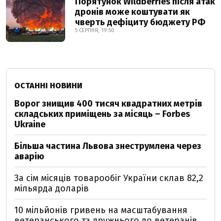
Порятунок Wildberries після атак
дронів може коштувати як
чверть дефіциту бюджету РФ
5 СЕРПНЯ, 19:50
ОСТАННІ НОВИНИ
Ворог знищив 400 тисяч квадратних метрів
складських приміщень за місяць – Forbes
Ukraine
Більша частина Львова знеструмлена через
аварію
За сім місяців товарообіг України склав 82,2
мільярда доларів
10 мільйонів гривень на масштабування
ветеранського та дружнього до ветеранів