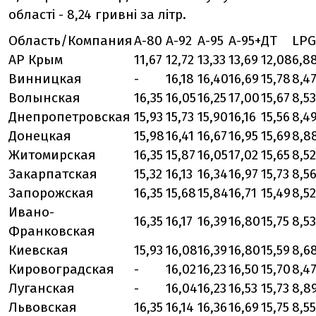
області - 8,24 гривні за літр.
Область/Компания
А-80
А-92
А-95
А-95+
ДТ
LPG
АР Крым
11,67
12,72
13,33
13,69
12,08
6,8
Винницкая
-
16,18
16,40
16,69
15,78
8,4
Волынская
16,35
16,05
16,25
17,00
15,67
8,53
Днепропетровская
15,93
15,73
15,90
16,16
15,56
8,4
Донецкая
15,98
16,41
16,67
16,95
15,69
8,8
Житомирская
16,35
15,87
16,05
17,02
15,65
8,52
Закарпатская
15,32
16,13
16,34
16,97
15,73
8,5
Запорожская
16,35
15,68
15,84
16,71
15,49
8,52
Ивано-
16,35
16,17
16,39
16,80
15,75
8,53
Франковская
Киевская
15,93
16,08
16,39
16,80
15,59
8,6
Кировоградская
-
16,02
16,23
16,50
15,70
8,4
Луганская
-
16,04
16,23
16,53
15,73
8,8
Львовская
16,35
16,14
16,36
16,69
15,75
8,55