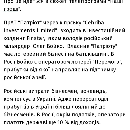
Про це йдеться в сюжеті телепрограми "
Наші
гроші
".
ПрАТ "Патріот" через кіпрську "Cehriba
Investments Limited" входить в інвестиційний
холдинг Finstar, яким володіє російський
мільярдер Олег Бойко. Власник "Патріоту"
має лотерейний бізнес і на батьківщині. В
Росії Бойко є оператором лотереї "Перемога",
прибутки від якої направляє на підтримку
російської армії.
Російські витрати бізнесмен, вочевидь,
компенсує в Україні. Адже перерозподіл
прибутків в Україні більш лояльний до
бізнесменів. В Росії, окрім податків, оператори
платять державі ще 10 % від доходів.