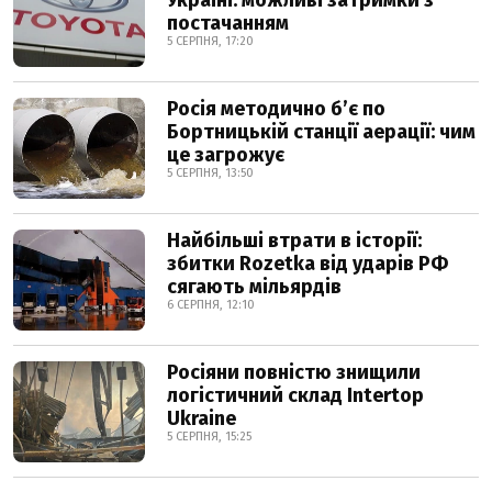
Україні: можливі затримки з
постачанням
5 СЕРПНЯ, 17:20
Росія методично б’є по
Бортницькій станції аерації: чим
це загрожує
5 СЕРПНЯ, 13:50
Найбільші втрати в історії:
збитки Rozetka від ударів РФ
сягають мільярдів
6 СЕРПНЯ, 12:10
Росіяни повністю знищили
логістичний склад Intertop
Ukraine
5 СЕРПНЯ, 15:25