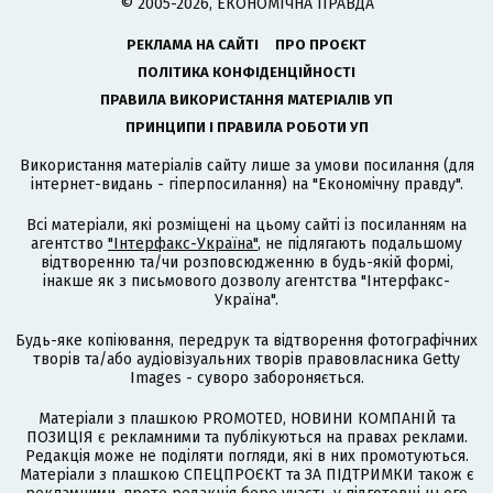
© 2005-2026, ЕКОНОМІЧНА ПРАВДА
РЕКЛАМА НА САЙТІ
ПРО ПРОЄКТ
ПОЛІТИКА КОНФІДЕНЦІЙНОСТІ
ПРАВИЛА ВИКОРИСТАННЯ МАТЕРІАЛІВ УП
ПРИНЦИПИ І ПРАВИЛА РОБОТИ УП
Використання матеріалів сайту лише за умови посилання (для
інтернет-видань - гіперпосилання) на "Економічну правду".
Всі матеріали, які розміщені на цьому сайті із посиланням на
агентство
"Інтерфакс-Україна"
, не підлягають подальшому
відтворенню та/чи розповсюдженню в будь-якій формі,
інакше як з письмового дозволу агентства "Інтерфакс-
Україна".
Будь-яке копіювання, передрук та відтворення фотографічних
творів та/або аудіовізуальних творів правовласника Getty
Images - суворо забороняється.
Матеріали з плашкою PROMOTED, НОВИНИ КОМПАНІЙ та
ПОЗИЦІЯ є рекламними та публікуються на правах реклами.
Редакція може не поділяти погляди, які в них промотуються.
Матеріали з плашкою СПЕЦПРОЄКТ та ЗА ПІДТРИМКИ також є