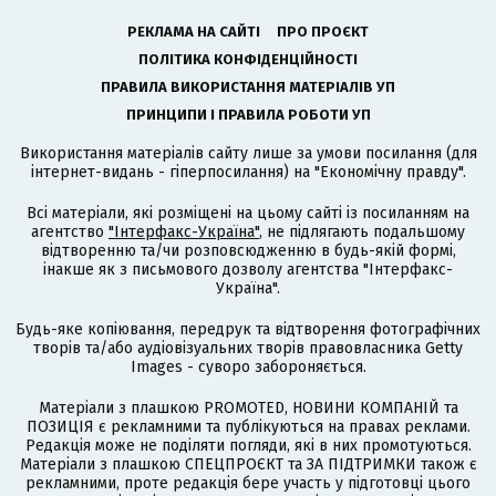
РЕКЛАМА НА САЙТІ
ПРО ПРОЄКТ
ПОЛІТИКА КОНФІДЕНЦІЙНОСТІ
ПРАВИЛА ВИКОРИСТАННЯ МАТЕРІАЛІВ УП
ПРИНЦИПИ І ПРАВИЛА РОБОТИ УП
Використання матеріалів сайту лише за умови посилання (для
інтернет-видань - гіперпосилання) на "Економічну правду".
Всі матеріали, які розміщені на цьому сайті із посиланням на
агентство
"Інтерфакс-Україна"
, не підлягають подальшому
відтворенню та/чи розповсюдженню в будь-якій формі,
інакше як з письмового дозволу агентства "Інтерфакс-
Україна".
Будь-яке копіювання, передрук та відтворення фотографічних
творів та/або аудіовізуальних творів правовласника Getty
Images - суворо забороняється.
Матеріали з плашкою PROMOTED, НОВИНИ КОМПАНІЙ та
ПОЗИЦІЯ є рекламними та публікуються на правах реклами.
Редакція може не поділяти погляди, які в них промотуються.
Матеріали з плашкою СПЕЦПРОЄКТ та ЗА ПІДТРИМКИ також є
рекламними, проте редакція бере участь у підготовці цього