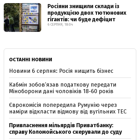
Росіяни знищили склади із
продукцією двох тютюнових
гігантів: чи буде дефіцит
6 СЕРПНЯ, 18:04
ОСТАННІ НОВИНИ
Новини 6 серпня: Росія нищить бізнес
Кабмін зобовʼязав податкову передати
Міноборони дані чоловіків 18-60 років
Єврокомісія попередила Румунію через
наміри відкласти відмову від вугільних ТЕС
Привласнення мільярдів Приватбанку:
справу Коломойського скерували до суду