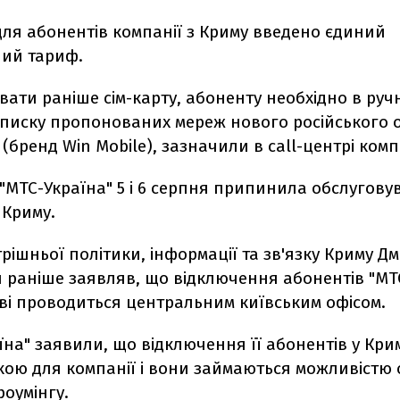
ля абонентів компанії з Криму введено єдиний
ний тариф.
ати раніше сім-карту, абоненту необхідно в руч
списку пропонованих мереж нового російського 
 (бренд Win Mobile), зазначили в call-центрі комп
"МТС-Україна" 5 і 6 серпня припинила обслугову
 Криму.
трішньої політики, інформації та зв'язку Криму Д
 раніше заявляв, що відключення абонентів "МТ
ві проводиться центральним київським офісом.
їна" заявили, що відключення її абонентів у Кри
ою для компанії і вони займаються можливістю о
роумінгу.