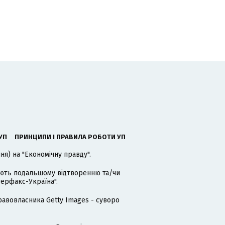
УП
ПРИНЦИПИ І ПРАВИЛА РОБОТИ УП
я) на "Економічну правду".
гають подальшому відтворенню та/чи
терфакс-Україна".
равовласника Getty Images - суворо