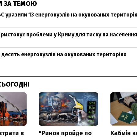
И ЗА ТЕМОЮ
БС уразили 13 енерговузлів на окупованих територі
ристовує проблеми у Криму для тиску на населення
 десять енерговузлів на окупованих територіях
СЬОГОДНІ
втрати в
"Ринок пройде по
Кабмін з