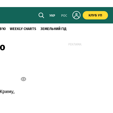
КЛУБ УП
УКР
РОС
В'Ю
WEEKLY CHARTS
ЗЕМЕЛЬНИЙ ГІД
ою
РЕКЛАМА:
Криму,