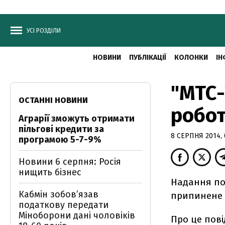
УСІ РОЗДІЛИ
НОВИНИ
ПУБЛІКАЦІЇ
КОЛОНКИ
ІН
"МТС-
ОСТАННІ НОВИНИ
робот
Аграрії зможуть отримати
пільгові кредити за
8 СЕРПНЯ 2014, 
програмою 5-7-9%
Новини 6 серпня: Росія
нищить бізнес
Надання пос
Кабмін зобовʼязав
припинене 5
податкову передати
Міноборони дані чоловіків
Про це пові