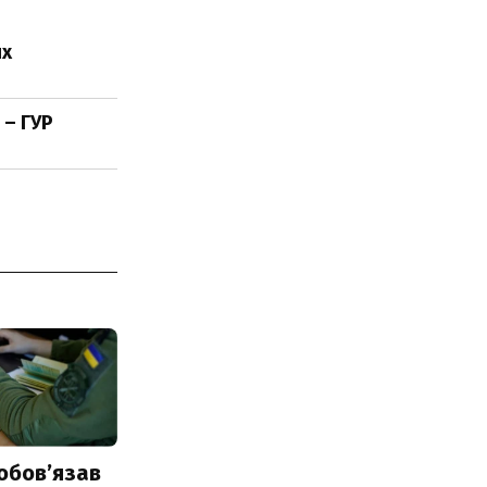
ях
 – ГУР
обовʼязав