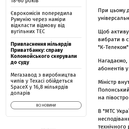
18-60 років
При цьому д
Єврокомісія попередила
універсаль
Румунію через наміри
відкласти відмову від
вугільних ТЕС
Щоб активув
вибрати в 
Привласнення мільярдів
"К-Телеком"
Приватбанку: справу
Коломойського скерували
Нагадаємо, 
до суду
абонентів у
Мегазавод з виробництва
чипів у Техасі обійдеться
Міністр вну
SpaceX у 16,8 мільярдів
Полонський
доларів
на півостро
ВСІ НОВИНИ
В "МТС Укра
несподіванк
технічного 