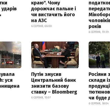
итки
краю". Чому
податко
 ударів
дорожчає пальне і
передат
ь
чи вистачить його
Мінобор
на АЗС
чоловікі
років
6 СЕРПНЯ, 06:00
6 СЕРПНЯ, 19:39
нувала
Путін змусив
Росіяни
h: уся
Центральний банк
склади і
 знищена
знизити базову
продукці
ставку – Bloomberg
тютюнови
чи буде 
6 СЕРПНЯ, 15:07
6 СЕРПНЯ, 18:04