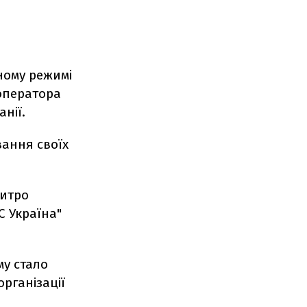
ному режимі
оператора
анії.
вання своїх
митро
С Україна"
му стало
рганізації