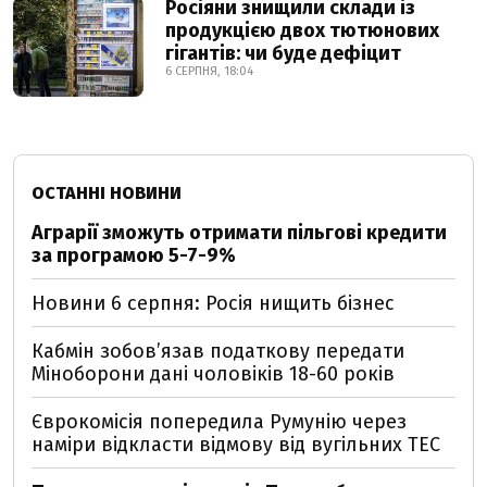
Росіяни знищили склади із
продукцією двох тютюнових
гігантів: чи буде дефіцит
6 СЕРПНЯ, 18:04
ОСТАННІ НОВИНИ
Аграрії зможуть отримати пільгові кредити
за програмою 5-7-9%
Новини 6 серпня: Росія нищить бізнес
Кабмін зобовʼязав податкову передати
Міноборони дані чоловіків 18-60 років
Єврокомісія попередила Румунію через
наміри відкласти відмову від вугільних ТЕС