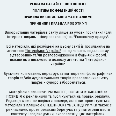
РЕКЛАМА НА САЙТІ
ПРО ПРОЄКТ
ПОЛІТИКА КОНФІДЕНЦІЙНОСТІ
ПРАВИЛА ВИКОРИСТАННЯ МАТЕРІАЛІВ УП
ПРИНЦИПИ І ПРАВИЛА РОБОТИ УП
Використання матеріалів сайту лише за умови посилання (для
інтернет-видань - гіперпосилання) на "Економічну правду".
Всі матеріали, які розміщені на цьому сайті із посиланням на
агентство
"Інтерфакс-Україна"
, не підлягають подальшому
відтворенню та/чи розповсюдженню в будь-якій формі,
інакше як з письмового дозволу агентства "Інтерфакс-
Україна".
Будь-яке копіювання, передрук та відтворення фотографічних
творів та/або аудіовізуальних творів правовласника Getty
Images - суворо забороняється.
Матеріали з плашкою PROMOTED, НОВИНИ КОМПАНІЙ та
ПОЗИЦІЯ є рекламними та публікуються на правах реклами.
Редакція може не поділяти погляди, які в них промотуються.
Матеріали з плашкою СПЕЦПРОЄКТ та ЗА ПІДТРИМКИ також є
рекламними, проте редакція бере участь у підготовці цього
контенту і поділяє думки, висловлені у цих матеріалах.