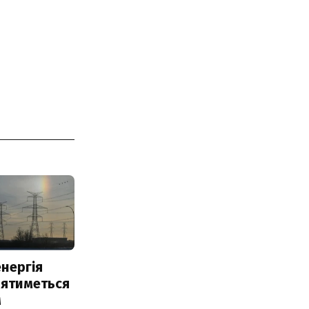
нергія
лятиметься
м