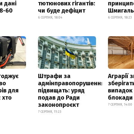
и дані
тютюнових гігантів:
принцип
18-60
чи буде дефіцит
Шмигал
6 СЕРПНЯ, 18:04
6 СЕРПНЯ, 18:23
годжує
Штрафи за
Аграрії 
во
адмінправопорушення
зберігат
ів для
підвищать: уряд
випадок
 хто
подав до Ради
блокади 
законопроєкт
7 СЕРПНЯ, 14:00
7 СЕРПНЯ, 11:23