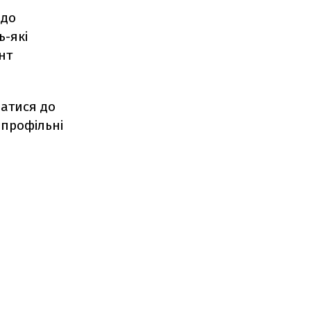
 до
ь-які
нт
чатися до
 профільні