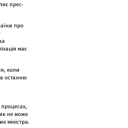
ляє прес-
раїни про
у
ва
лізація має
ня, коли
 в останню
 процесах,
ник не може
ик міністра.