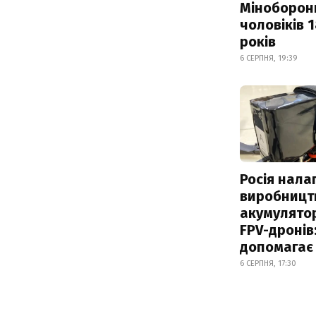
Міноборон
чоловіків 
років
6 СЕРПНЯ, 19:39
Росія нала
виробницт
акумулятор
FPV-дронів:
допомагає
6 СЕРПНЯ, 17:30