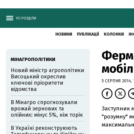
УСІ РОЗДІЛИ
НОВИНИ
ПУБЛІКАЦІЇ
КОЛОНКИ
ІН
Ферме
МІНАГРОПОЛІТИКИ
мобіл
Новий міністр агрополітики
Висоцький окреслив
5 СЕРПНЯ 2014, 
ключові пріоритети
відомства
В Мінагро спрогнозували
Заступник м
врожай зернових та
олійних: мінус 5%, ніж торік
"розумну" м
максимальн
В Україні реконструюють