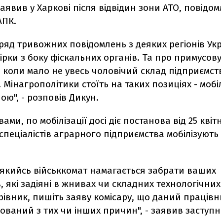
заявив у Харкові після відвідин зони АТО, повідом
АПК.
 ряд тривожних повідомлень з деяких регіонів Ук
вірки з боку фіскальних органів. Та про примусов
, коли мало не увесь чоловічий склад підприємст
. Мінагрополітики стоїть на таких позиціях - мобі
ою", - розповів Дикун.
ами, по мобілізації досі діє постанова від 25 квіт
 спеціалістів аграрного підприємства мобілізують
 якийсь військкомат намагається забрати ваших
, які задіяні в жнивах чи складних технологічних
ерівник, пишіть заяву комісару, що даний праців
зований з тих чи інших причин", - заявив заступн