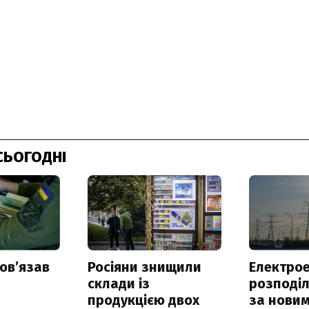
СЬОГОДНІ
овʼязав
Росіяни знищили
Електрое
склади із
розподі
продукцією двох
за нови