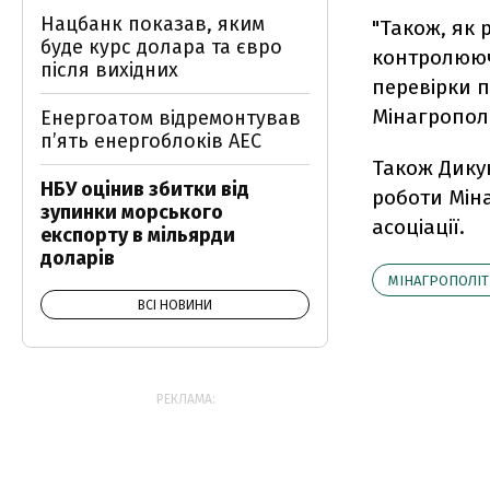
Нацбанк показав, яким
"Також, як 
буде курс долара та євро
контролюючи
після вихідних
перевірки п
Мінагрополі
Енергоатом відремонтував
п’ять енергоблоків АЕС
Також Дикун
НБУ оцінив збитки від
роботи Міна
зупинки морського
асоціації.
експорту в мільярди
доларів
МІНАГРОПОЛІ
ВСІ НОВИНИ
РЕКЛАМА: