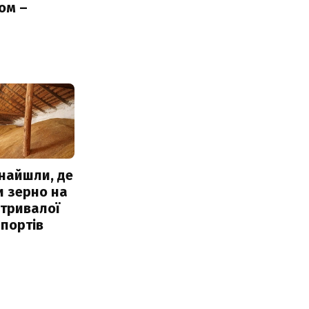
ом –
ь
знайшли, де
и зерно на
 тривалої
портів