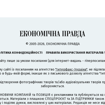
© 2005-2026, ЕКОНОМІЧНА ПРАВДА
ЛІТИКА КОНФІДЕНЦІЙНОСТІ
ПРАВИЛА ВИКОРИСТАННЯ МАТЕРІАЛІВ 
айту лише за умови посилання (для інтернет-видань - гіперпосиланн
му сайті із посиланням на агентство
"Інтерфакс-Україна"
, не підля
 будь-якій формі, інакше як з письмового дозволу агентства "Ін
відтворення фотографічних творів та/або аудіовізуальних творів п
забороняється.
НОВИНИ КОМПАНІЙ та ПОЗИЦІЯ є рекламними та публікуються на п
туються. Матеріали з плашкою СПЕЦПРОЄКТ та ЗА ПІДТРИМКИ також
 і поділяє думки, висловлені у цих матеріалах. Редакція не несе ві