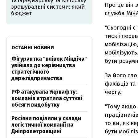
Татарбунарську та Кілійську
Про це він 
зрошувальні системи: який
служба Мін
бюджет
"Сьогодні є
тиск і пере
мобілізацію
ОСТАННІ НОВИНИ
мобілізують
Фігурантка "плівок Міндіча"
бути розумн
увійшла до керівництва
стратегічного
За його слов
держпідприємства
фахівців та
РФ атакувала Укрнафту:
чергу.
компанія втратила суттєві
обсяги видобутку
"Тому якщо
працівників
Росіяни поцілили у склади
то ви, як к
логістичної компанії на
Дніпропетровщині
бути мобілі