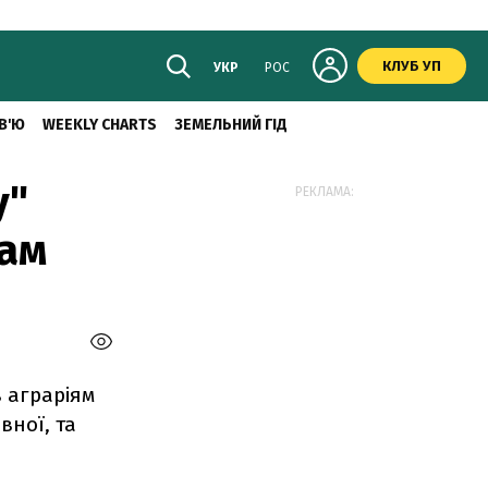
КЛУБ УП
УКР
РОС
В'Ю
WEEKLY CHARTS
ЗЕМЕЛЬНИЙ ГІД
у"
РЕКЛАМА:
кам
в аграріям
вної, та