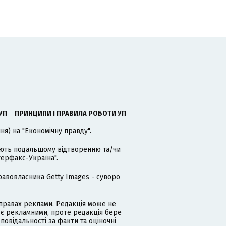
УП
ПРИНЦИПИ І ПРАВИЛА РОБОТИ УП
я) на "Економічну правду".
гають подальшому відтворенню та/чи
терфакс-Україна".
равовласника Getty Images - суворо
равах реклами. Редакція може не
 є рекламними, проте редакція бере
дповідальності за факти та оціночні