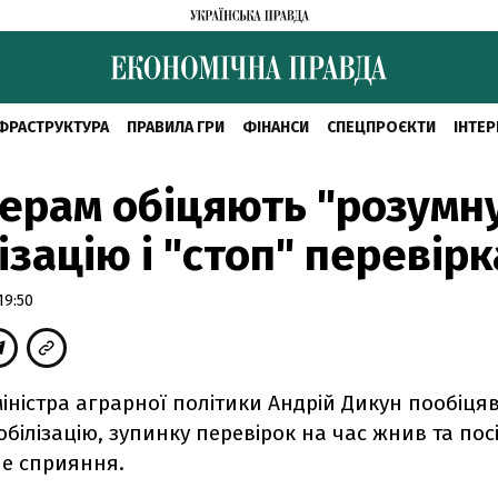
ФРАСТРУКТУРА
ПРАВИЛА ГРИ
ФІНАНСИ
СПЕЦПРОЄКТИ
ІНТЕР
рам обіцяють "розумн
ізацію і "стоп" перевір
19:50
іністра аграрної політики Андрій Дикун пообіця
обілізацію, зупинку перевірок на час жнив та посі
е сприяння.