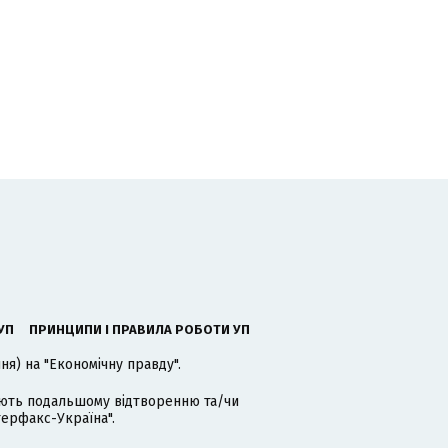
УП
ПРИНЦИПИ І ПРАВИЛА РОБОТИ УП
я) на "Економічну правду".
гають подальшому відтворенню та/чи
терфакс-Україна".