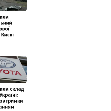
ила
льний
ової
 Києві
ила склад
Україні:
 затримки
чанням