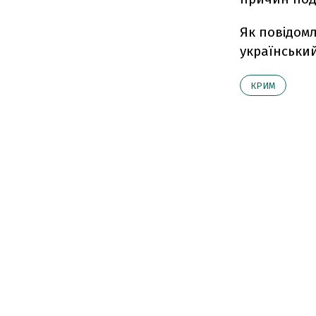
Як повідомл
український
КРИМ