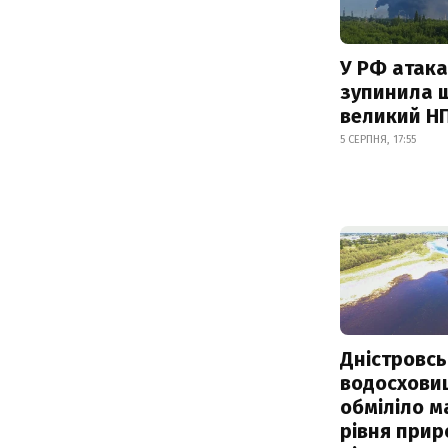
У РФ атака
зупинила 
великий Н
5 СЕРПНЯ, 17:55
Дністровсь
водосхови
обміліло м
рівня при