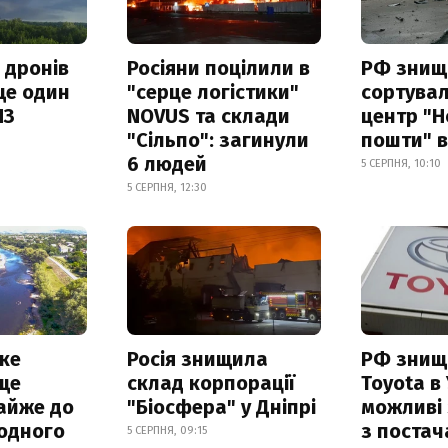
 дронів
Росіяни поцілили в
РФ знищ
ще один
"серце логістики"
сортува
ПЗ
NOVUS та склади
центр "Н
"Сільпо": загинули
пошти" в
6 людей
5 СЕРПНЯ, 10:10
5 СЕРПНЯ, 12:30
ке
Росія знищила
РФ знищ
ще
склад корпорації
Toyota в 
айже до
"Біосфера" у Дніпрі
можливі
родного
з поста
5 СЕРПНЯ, 09:15