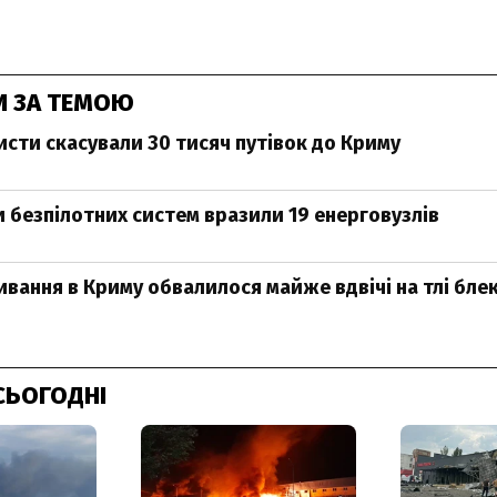
И ЗА ТЕМОЮ
ристи скасували 30 тисяч путівок до Криму
и безпілотних систем вразили 19 енерговузлів
вання в Криму обвалилося майже вдвічі на тлі блек
СЬОГОДНІ