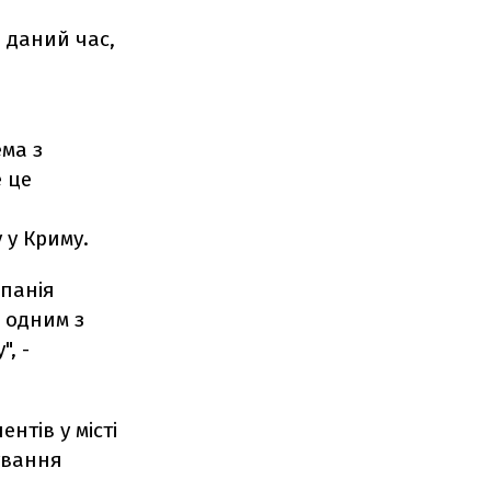
в даний час,
ма з
 це
 у Криму.
мпанія
 одним з
", -
ентів у місті
ування
.