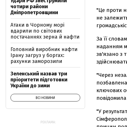
Удари РФ знеструмили
чотири райони
"Це проти н
Дніпропетровщини
не залежить 
Атаки в Чорному морі
громадськіс
вдарили по світових
постачаннях зерна й нафти
За її слова
наданням м
Головний виробник нафти
зв'язано з 
Ірану загруз у боргах:
рахунки заморозили
здійснювати
Зеленський назвав три
"Через неза
пріоритети підготовки
позбавлена
України до зими
ключових об'
повідомила
ВСІ НОВИНИ
"У результат
Сімферополь
РЕКЛАМА:
причин поді