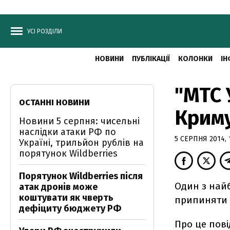
УСІ РОЗДІЛИ
НОВИНИ
ПУБЛІКАЦІЇ
КОЛОНКИ
ІН
"МТС 
ОСТАННІ НОВИНИ
Крим
Новини 5 серпня: чисельні
наслідки атаки РФ по
5 СЕРПНЯ 2014, 
Україні, трильйон рублів на
порятунок Wildberries
Порятунок Wildberries після
Один з найб
атак дронів може
коштувати як чверть
припиняти д
дефіциту бюджету РФ
Про це пові