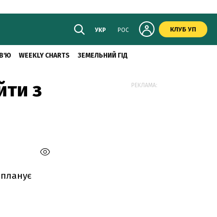
КЛУБ УП
УКР
РОС
В'Ю
WEEKLY CHARTS
ЗЕМЕЛЬНИЙ ГІД
йти з
РЕКЛАМА:
 планує