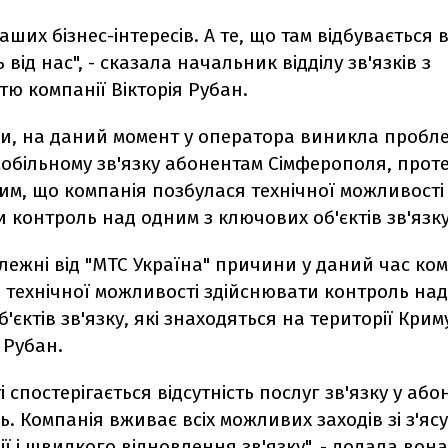
аших бізнес-інтересів. А те, що там відбувається 
від нас", - сказала начальник відділу зв'язків з
тю компанії Вікторія Рубан.
ми, на даний момент у оператора виникла пробле
обільному зв'язку абонентам Сімферополя, проте
тим, що компанія позбулася технічної можливості
 контроль над одним з ключових об'єктів зв'язку
лежні від "МТС Україна" причини у даний час ко
 технічної можливості здійснювати контроль над
єктів зв'язку, які знаходяться на території Криму
 Рубан.
і спостерігається відсутність послуг зв'язку у абон
. Компанія вживає всіх можливих заходів зі з'яс
ї і швидкого відновлення зв'язку", - додала вона