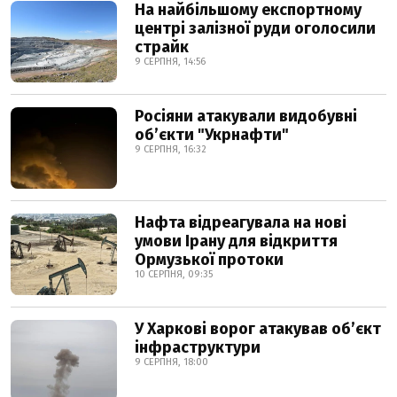
На найбільшому експортному
центрі залізної руди оголосили
страйк
9 СЕРПНЯ, 14:56
Росіяни атакували видобувні
обʼєкти "Укрнафти"
9 СЕРПНЯ, 16:32
Нафта відреагувала на нові
умови Ірану для відкриття
Ормузької протоки
10 СЕРПНЯ, 09:35
У Харкові ворог атакував обʼєкт
інфраструктури
9 СЕРПНЯ, 18:00