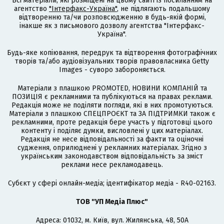
Всі матеріали, які розміщені на цьому сайті із посиланням на
агентство
"Інтерфакс-Україна"
, не підлягають подальшому
відтворенню та/чи розповсюдженню в будь-якій формі,
інакше як з письмового дозволу агентства "Інтерфакс-
Україна".
Будь-яке копіювання, передрук та відтворення фотографічних
творів та/або аудіовізуальних творів правовласника Getty
Images - суворо забороняється.
Матеріали з плашкою PROMOTED, НОВИНИ КОМПАНІЙ та
ПОЗИЦІЯ є рекламними та публікуються на правах реклами.
Редакція може не поділяти погляди, які в них промотуються.
Матеріали з плашкою СПЕЦПРОЄКТ та ЗА ПІДТРИМКИ також є
рекламними, проте редакція бере участь у підготовці цього
контенту і поділяє думки, висловлені у цих матеріалах.
Редакція не несе відповідальності за факти та оціночні
судження, оприлюднені у рекламних матеріалах. Згідно з
українським законодавством відповідальність за зміст
реклами несе рекламодавець.
Cубєкт у сфері онлайн-медіа; ідентифікатор медіа - R40-02163.
ТОВ "УП Медіа Плюс"
Адреса: 01032, м. Київ, вул. Жилянська, 48, 50А