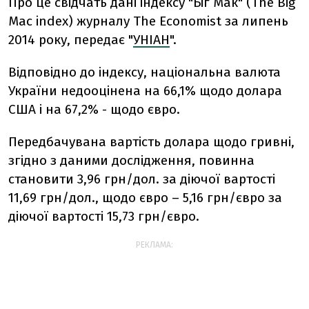
Про це свідчать дані індексу "Біг Мак" (The Big
Mac index) журналу The Economist за липень
2014 року, передає "
УНІАН
".
Відповідно до індексу, національна валюта
України недооцінена на 66,1% щодо долара
США і на 67,2% - щодо євро.
Передбачувана вартість долара щодо гривні,
згідно з даними дослідження, повинна
становити 3,96 грн/дол. за діючої вартості
11,69 грн/дол., щодо євро – 5,16 грн/євро за
діючої вартості 15,73 грн/євро.
РЕКЛАМА: