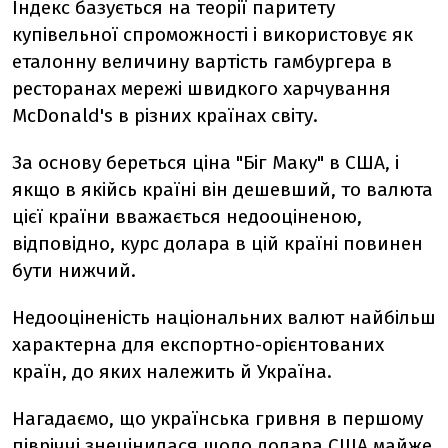
Індекс базується на теорії паритету
купівельної спроможності і використовує як
еталонну величину вартість гамбургера в
ресторанах мережі швидкого харчування
McDonald's в різних країнах світу.
За основу береться ціна "Біг Маку" в США, і
якщо в якійсь країні він дешевший, то валюта
цієї країни вважається недооціненою,
відповідно, курс долара в цій країні повинен
бути нижчий.
Недооціненість національних валют найбільш
характерна для експортно-орієнтованих
країн, до яких належить й Україна.
Нагадаємо, що українська гривня в першому
півріччі знецінилася щодо долара США майже