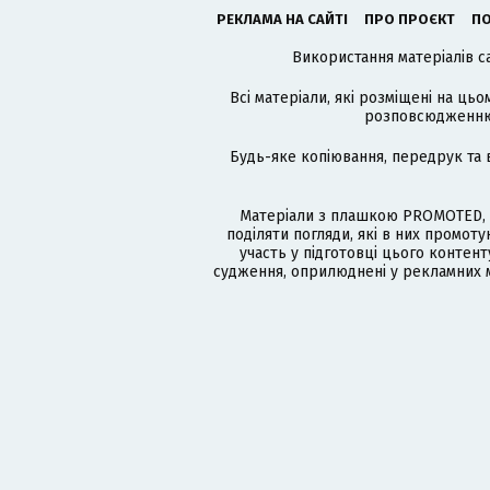
РЕКЛАМА НА САЙТІ
ПРО ПРОЄКТ
ПО
Використання матеріалів с
Всі матеріали, які розміщені на цьо
розповсюдженню в
Будь-яке копіювання, передрук та 
Матеріали з плашкою PROMOTED, 
поділяти погляди, які в них промо
участь у підготовці цього контенту
судження, оприлюднені у рекламних м