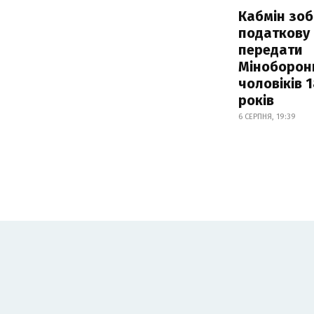
Кабмін зоб
податкову
передати
Міноборон
чоловіків 
років
6 СЕРПНЯ, 19:39