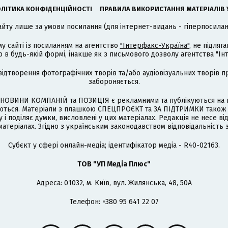
ЛІТИКА КОНФІДЕНЦІЙНОСТІ
ПРАВИЛА ВИКОРИСТАННЯ МАТЕРІАЛІВ 
айту лише за умови посилання (для інтернет-видань - гіперпосиланн
му сайті із посиланням на агентство
"Інтерфакс-Україна"
, не підля
 будь-якій формі, інакше як з письмового дозволу агентства "Ін
відтворення фотографічних творів та/або аудіовізуальних творів п
забороняється.
НОВИНИ КОМПАНІЙ та ПОЗИЦІЯ є рекламними та публікуються на п
туються. Матеріали з плашкою СПЕЦПРОЄКТ та ЗА ПІДТРИМКИ також
 і поділяє думки, висловлені у цих матеріалах. Редакція не несе ві
атеріалах. Згідно з українським законодавством відповідальність 
Cубєкт у сфері онлайн-медіа; ідентифікатор медіа - R40-02163.
ТОВ "УП Медіа Плюс"
Адреса: 01032, м. Київ, вул. Жилянська, 48, 50А
Телефон: +380 95 641 22 07