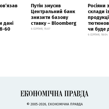
овʼязав
Путін змусив
Росіяни
Центральний банк
склади і
знизити базову
продукці
и дані
ставку – Bloomberg
тютюнови
18-60
чи буде 
6 СЕРПНЯ, 15:07
6 СЕРПНЯ, 18:04
© 2005-2026, ЕКОНОМІЧНА ПРАВДА