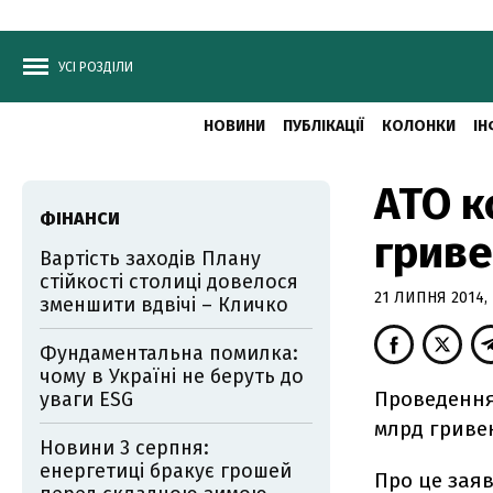
УСІ РОЗДІЛИ
НОВИНИ
ПУБЛІКАЦІЇ
КОЛОНКИ
ІН
АТО к
ФІНАНСИ
гриве
Вартість заходів Плану
стійкості столиці довелося
21 ЛИПНЯ 2014, 
зменшити вдвічі – Кличко
Фундаментальна помилка:
чому в Україні не беруть до
Проведення
уваги ESG
млрд гривен
Новини 3 серпня:
енергетиці бракує грошей
Про це зая