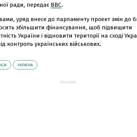
ної ради, передає
ВВС
.
вами, уряд внесе до парламенту проект змін до б
осить збільшити фінансування, щоб підвищити
ність України і відновити території на сході Укра
д контроль українських військових.
НСИ
УКРАЇНА
РЕКЛАМА: