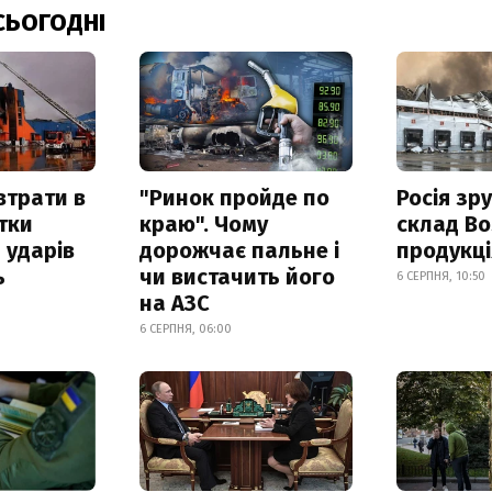
СЬОГОДНІ
втрати в
"Ринок пройде по
Росія зр
итки
краю". Чому
склад Bo
 ударів
дорожчає пальне і
продукц
ь
чи вистачить його
6 СЕРПНЯ, 10:50
на АЗС
6 СЕРПНЯ, 06:00