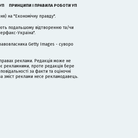
УП
ПРИНЦИПИ І ПРАВИЛА РОБОТИ УП
я) на "Економічну правду".
гають подальшому відтворенню та/чи
терфакс-Україна".
равовласника Getty Images - суворо
равах реклами. Редакція може не
 є рекламними, проте редакція бере
дповідальності за факти та оціночні
за зміст реклами несе рекламодавець.