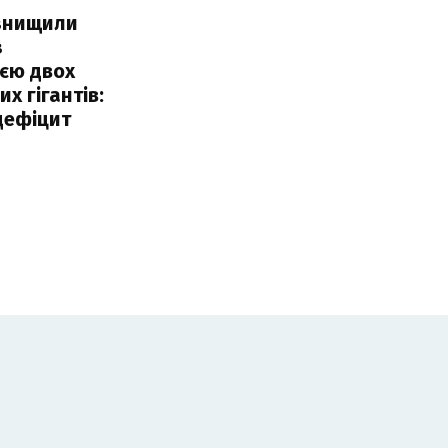
 знищили
з
єю двох
х гігантів:
дефіцит