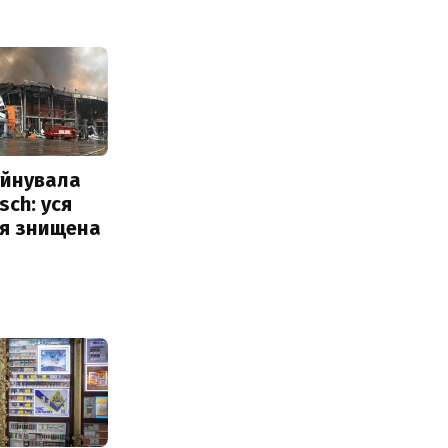
уйнувала
sch: уся
ія знищена