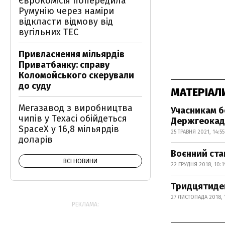
Єврокомісія попередила
Румунію через наміри
відкласти відмову від
вугільних ТЕС
Привласнення мільярдів
Приватбанку: справу
Коломойського скерували
до суду
МАТЕРІАЛ
Мегазавод з виробництва
Учасникам б
чипів у Техасі обійдеться
Держгеокад
SpaceX у 16,8 мільярдів
25 ТРАВНЯ 2021, 14:55
доларів
Воєнний стан
ВСІ НОВИНИ
22 ГРУДНЯ 2018, 10:1
Тридцятиден
27 ЛИСТОПАДА 2018, 
РЕКЛАМА: