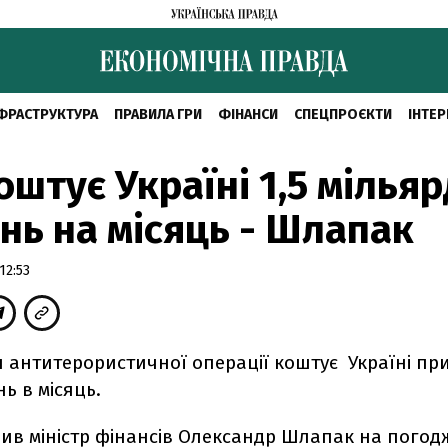
ФРАСТРУКТУРА
ПРАВИЛА ГРИ
ФІНАНСИ
СПЕЦПРОЄКТИ
ІНТЕР
оштує Україні 1,5 мілья
нь на місяць - Шлапак
12:53
 антитерористичної операції коштує Україні при
ь в місяць.
вив міністр фінансів Олександр Шлапак на погод