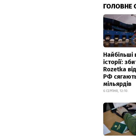
ГОЛОВНЕ 
Найбільші 
історії: зб
Rozetka від
РФ сягают
мільярдів
6 СЕРПНЯ, 12:10