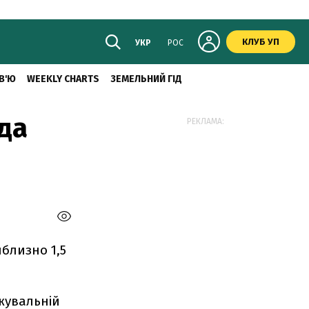
КЛУБ УП
УКР
РОС
В'Ю
WEEKLY CHARTS
ЗЕМЕЛЬНИЙ ГІД
рда
РЕКЛАМА:
близно 1,5
жувальній