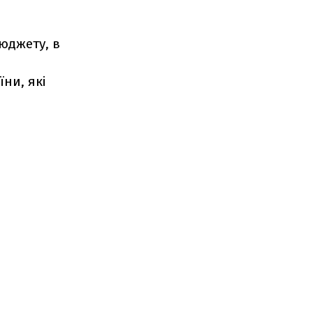
юджету, в
їни, які