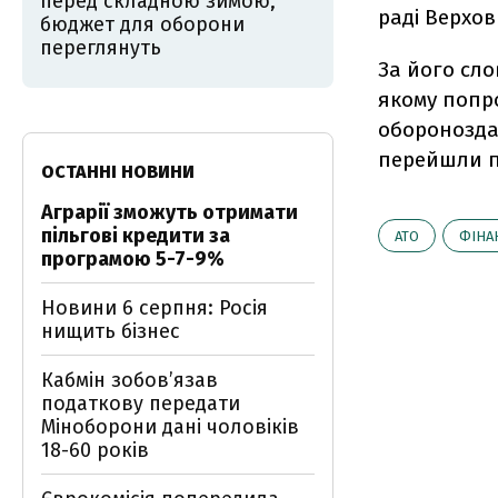
перед складною зимою,
раді Верхов
бюджет для оборони
переглянуть
За його сло
якому попр
обороноздат
перейшли пі
ОСТАННІ НОВИНИ
Аграрії зможуть отримати
пільгові кредити за
АТО
ФІНА
програмою 5-7-9%
Новини 6 серпня: Росія
нищить бізнес
Кабмін зобовʼязав
податкову передати
Міноборони дані чоловіків
18-60 років