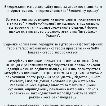
Використання матеріалів сайту лише за умови посилання (для
інтернет-видань - гіперпосилання) на "Економічну правду".
Всі матеріали, які розміщені на цьому сайті із посиланням на
агентство
"Інтерфакс-Україна"
, не підлягають подальшому
відтворенню та/чи розповсюдженню в будь-якій формі,
інакше як з письмового дозволу агентства "Інтерфакс-
Україна".
Будь-яке копіювання, передрук та відтворення фотографічних
творів та/або аудіовізуальних творів правовласника Getty
Images - суворо забороняється.
Матеріали з плашкою PROMOTED, НОВИНИ КОМПАНІЙ та
ПОЗИЦІЯ є рекламними та публікуються на правах реклами.
Редакція може не поділяти погляди, які в них промотуються.
Матеріали з плашкою СПЕЦПРОЄКТ та ЗА ПІДТРИМКИ також є
рекламними, проте редакція бере участь у підготовці цього
контенту і поділяє думки, висловлені у цих матеріалах.
Редакція не несе відповідальності за факти та оціночні
судження, оприлюднені у рекламних матеріалах. Згідно з
українським законодавством відповідальність за зміст
реклами несе рекламодавець.