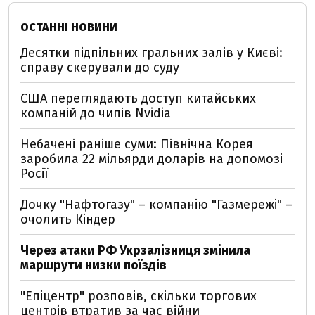
ОСТАННІ НОВИНИ
Десятки підпільних гральних залів у Києві:
справу скерували до суду
США переглядають доступ китайських
компаній до чипів Nvidia
Небачені раніше суми: Північна Корея
заробила 22 мільярди доларів на допомозі
Росії
Дочку "Нафтогазу" – компанію "Газмережі" –
очолить Кіндер
Через атаки РФ Укрзалізниця змінила
маршрути низки поїздів
"Епіцентр" розповів, скільки торгових
центрів втратив за час війни