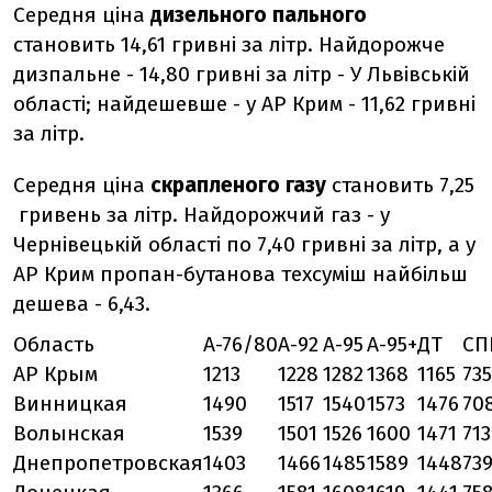
Середня ціна
дизельного пального
становить 14,61 гривні за літр. Найдорожче
дизпальне - 14,80 гривні за літр - У Львівській
області; найдешевше - у АР Крим - 11,62 гривні
за літр.
Середня ціна
скрапленого газу
становить 7,25
гривень за літр. Найдорожчий газ - у
Чернівецькій області по 7,40 гривні за літр, а у
АР Крим пропан-бутанова техсуміш найбільш
дешева - 6,43.
Область
А-76/80
А-92
А-95
А-95+
ДТ
СП
АР Крым
1213
1228
1282
1368
1165
735
Винницкая
1490
1517
1540
1573
1476
70
Волынская
1539
1501
1526
1600
1471
713
Днепропетровская
1403
1466
1485
1589
1448
73