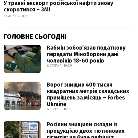
У травні експорт російської нафти знову
скоротився – ЗМІ
11 ЧЕРВНЯ, 16:10
ГОЛОВНЕ СЬОГОДНІ
Кабмін зобовʼязав податкову
передати Міноборони дані
чоловіків 18-60 років
6 СЕРПНЯ, 19:39
Ворог знищив 400 тисяч
квадратних метрів складських
приміщень за місяць – Forbes
Ukraine
6 СЕРПНЯ, 16:50
Росіяни знищили склади із
продукцією двох тютюнових
гігантів: чи буде дефіцит