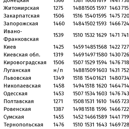
Донецкая
1366
1581
1608
1619
1441
75
Житомирская
1275
1488
1505
1597
1463
715
Закарпатская
1506
1516
1540
1595
1475
72
Запорожская
1460
1484
1502
1593
1466
72
Ивано-
1539
1510
1532
1629
1471
741
Франковская
Киев
1425
1459
1485
1568
1422
727
Киевская обл.
1319
1469
1497
1580
1430
72
Кировоградская
1506
1507
1529
1594
1476
71
Луганская
н/п
1488
1509
1603
1431
752
Львовская
1349
1518
1540
1621
1480
73
Николаевская
1458
1494
1518
1620
1464
71
Одесская
1453
1507
1534
1603
1476
74
Полтавская
1271
1508
1531
1610
1465
723
Ровенская
1387
1498
1518
1596
1466
722
Сумская
1455
1452
1466
1589
1441
719
Тернопольская
1476
1510
1531
1643
1469
72