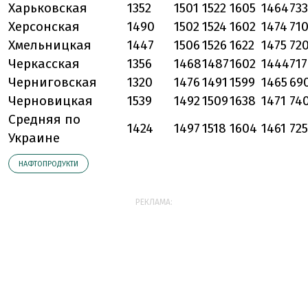
Харьковская
1352
1501
1522
1605
1464
733
Херсонская
1490
1502
1524
1602
1474
71
Хмельницкая
1447
1506
1526
1622
1475
72
Черкасская
1356
1468
1487
1602
1444
717
Черниговская
1320
1476
1491
1599
1465
69
Черновицкая
1539
1492
1509
1638
1471
74
Средняя по
1424
1497
1518
1604
1461
725
Украине
НАФТОПРОДУКТИ
РЕКЛАМА: