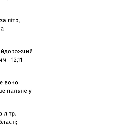
за літр,
 а
 Найдорожчий
м - 12,11
че воно
вше пальне у
 літр.
бласті;