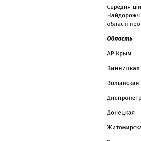
Середня ці
Найдорожчий 
області про
Область
АР Крым
Винницкая
Волынская
Днепропет
Донецкая
Житомирск