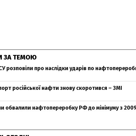
И ЗА ТЕМОЮ
ЗСУ розповіли про наслідки ударів по нафтоперероб
спорт російської нафти знову скоротився – ЗМІ
ни обвалили нафтопереробку РФ до мінімуму з 200