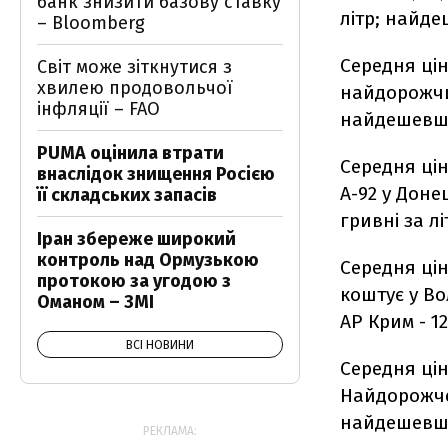
банк знизити базову ставку
літр; найде
– Bloomberg
Середня ці
Світ може зіткнутися з
хвилею продовольчої
найдорожчий
інфляції – FAO
найдешевший
PUMA оцінила втрати
Середня ці
внаслідок знищення Росією
А-92 у Донец
її складських запасів
гривні за лі
Іран збереже широкий
контроль над Ормузькою
Середня ці
протокою за угодою з
коштує у Во
Оманом – ЗМІ
АР Крим - 12
ВСІ НОВИНИ
Середня ці
Найдорожче 
найдешевше 
РЕКЛАМА: