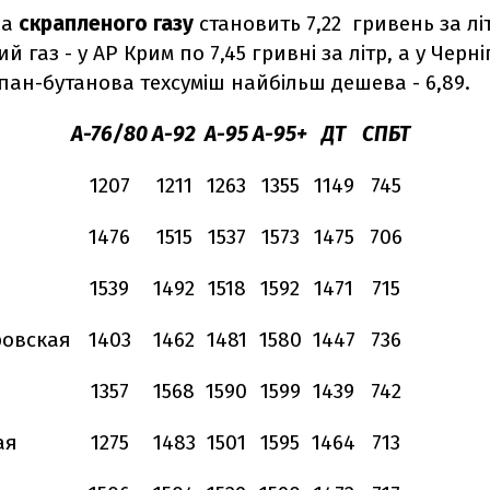
на
скрапленого газу
становить 7,22 гривень за лі
газ - у АР Крим по 7,45 гривні за літр, а у Черні
пан-бутанова техсуміш найбільш дешева - 6,89.
А-76/80
А-92
А-95
А-95+
ДТ
СПБТ
1207
1211
1263
1355
1149
745
1476
1515
1537
1573
1475
706
1539
1492
1518
1592
1471
715
ровская
1403
1462
1481
1580
1447
736
1357
1568
1590
1599
1439
742
ая
1275
1483
1501
1595
1464
713