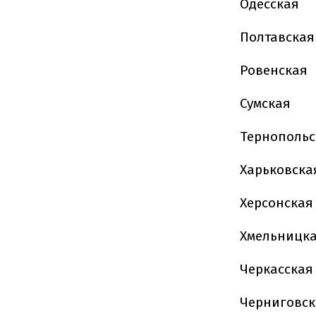
Одесская
Полтавская
Ровенская
Сумская
Тернопольс
Харьковска
Херсонская
Хмельницк
Черкасская
Черниговск