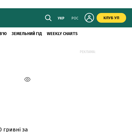
КЛУБ УП
УКР
РОС
В'Ю
ЗЕМЕЛЬНИЙ ГІД
WEEKLY CHARTS
РЕКЛАМА:
0 гривні за