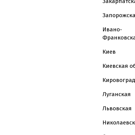
Закарпатск
Запорожск
Ивано-
Франковск
Киев
Киевская о
Кировоград
Луганская
Львовская
Николаевс