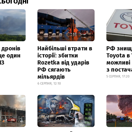
СЬОГОДНІ
 дронів
Найбільші втрати в
РФ знищ
ще один
історії: збитки
Toyota в 
ПЗ
Rozetka від ударів
можливі
РФ сягають
з поста
мільярдів
5 СЕРПНЯ, 17:20
6 СЕРПНЯ, 12:10