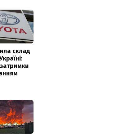
ила склад
Україні:
 затримки
чанням