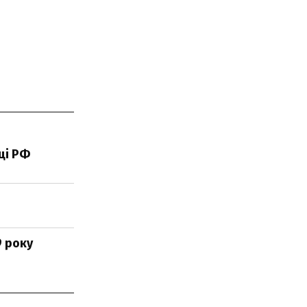
ці РФ
9 року