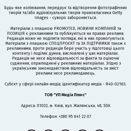
Будь-яке копіювання, передрук та відтворення фотографічних
творів та/або аудіовізуальних творів правовласника Getty
Images - суворо забороняється.
Матеріали з плашкою PROMOTED, НОВИНИ КОМПАНІЙ та
ПОЗИЦІЯ є рекламними та публікуються на правах реклами.
Редакція може не поділяти погляди, які в них промотуються.
Матеріали з плашкою СПЕЦПРОЄКТ та ЗА ПІДТРИМКИ також є
рекламними, проте редакція бере участь у підготовці цього
контенту і поділяє думки, висловлені у цих матеріалах.
Редакція не несе відповідальності за факти та оціночні
судження, оприлюднені у рекламних матеріалах. Згідно з
українським законодавством відповідальність за зміст
реклами несе рекламодавець.
Cубєкт у сфері онлайн-медіа; ідентифікатор медіа - R40-02163.
ТОВ "УП Медіа Плюс"
Адреса: 01032, м. Київ, вул. Жилянська, 48, 50А
Телефон: +380 95 641 22 07