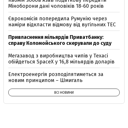
Кабмін зобовʼязав податкову передати
Міноборони дані чоловіків 18-60 років
Єврокомісія попередила Румунію через
наміри відкласти відмову від вугільних ТЕС
Привласнення мільярдів Приватбанку:
справу Коломойського скерували до суду
Мегазавод з виробництва чипів у Техасі
обійдеться SpaceX у 16,8 мільярдів доларів
Електроенергія розподілятиметься за
новим принципом – Шмигаль
ВСІ НОВИНИ