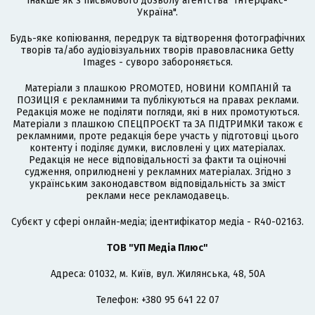
інакше як з письмового дозволу агентства "Інтерфакс-
Україна".
Будь-яке копіювання, передрук та відтворення фотографічних
творів та/або аудіовізуальних творів правовласника Getty
Images - суворо забороняється.
Матеріали з плашкою PROMOTED, НОВИНИ КОМПАНІЙ та
ПОЗИЦІЯ є рекламними та публікуються на правах реклами.
Редакція може не поділяти погляди, які в них промотуються.
Матеріали з плашкою СПЕЦПРОЄКТ та ЗА ПІДТРИМКИ також є
рекламними, проте редакція бере участь у підготовці цього
контенту і поділяє думки, висловлені у цих матеріалах.
Редакція не несе відповідальності за факти та оціночні
судження, оприлюднені у рекламних матеріалах. Згідно з
українським законодавством відповідальність за зміст
реклами несе рекламодавець.
Cубєкт у сфері онлайн-медіа; ідентифікатор медіа - R40-02163.
ТОВ "УП Медіа Плюс"
Адреса: 01032, м. Київ, вул. Жилянська, 48, 50А
Телефон: +380 95 641 22 07