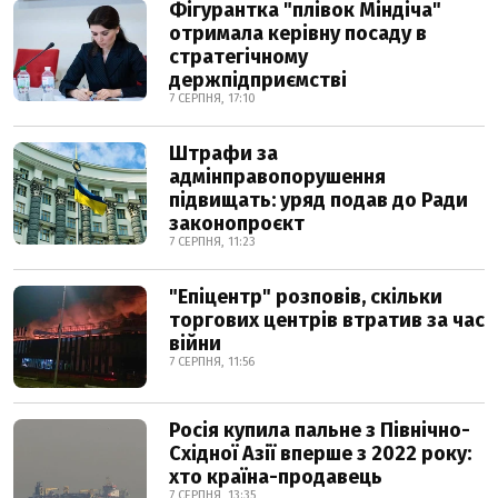
Фігурантка "плівок Міндіча"
отримала керівну посаду в
стратегічному
держпідприємстві
7 СЕРПНЯ, 17:10
Штрафи за
адмінправопорушення
підвищать: уряд подав до Ради
законопроєкт
7 СЕРПНЯ, 11:23
"Епіцентр" розповів, скільки
торгових центрів втратив за час
війни
7 СЕРПНЯ, 11:56
Росія купила пальне з Північно-
Східної Азії вперше з 2022 року:
хто країна-продавець
7 СЕРПНЯ, 13:35