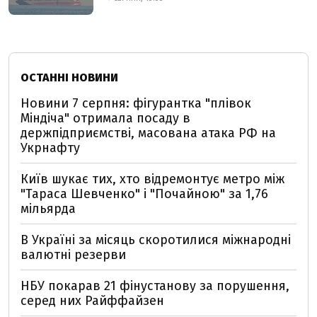
ОСТАННІ НОВИНИ
Новини 7 серпня: фігурантка "плівок
Міндіча" отримала посаду в
держпідприємстві, масована атака РФ на
Укрнафту
Київ шукає тих, хто відремонтує метро між
"Тараса Шевченко" і "Почайною" за 1,76
мільярда
В Україні за місяць скоротилися міжнародні
валютні резерви
НБУ покарав 21 фінустанову за порушення,
серед них Райффайзен