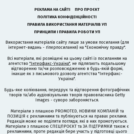
РЕКЛАМА НА САЙТІ
ПРО ПРОЄКТ
ПОЛІТИКА КОНФІДЕНЦІЙНОСТІ
ПРАВИЛА ВИКОРИСТАННЯ МАТЕРІАЛІВ УП
ПРИНЦИПИ І ПРАВИЛА РОБОТИ УП
Використання матеріалів сайту лише за умови посилання (для
інтернет-видань - гіперпосилання) на "Економічну правду".
Всі матеріали, які розміщені на цьому сайті із посиланням на
агентство
"Інтерфакс-Україна"
, не підлягають подальшому
відтворенню та/чи розповсюдженню в будь-якій формі,
інакше як з письмового дозволу агентства "Інтерфакс-
Україна".
Будь-яке копіювання, передрук та відтворення фотографічних
творів та/або аудіовізуальних творів правовласника Getty
Images - суворо забороняється.
Матеріали з плашкою PROMOTED, НОВИНИ КОМПАНІЙ та
ПОЗИЦІЯ є рекламними та публікуються на правах реклами.
Редакція може не поділяти погляди, які в них промотуються.
Матеріали з плашкою СПЕЦПРОЄКТ та ЗА ПІДТРИМКИ також є
рекламними, проте редакція бере участь у підготовці цього