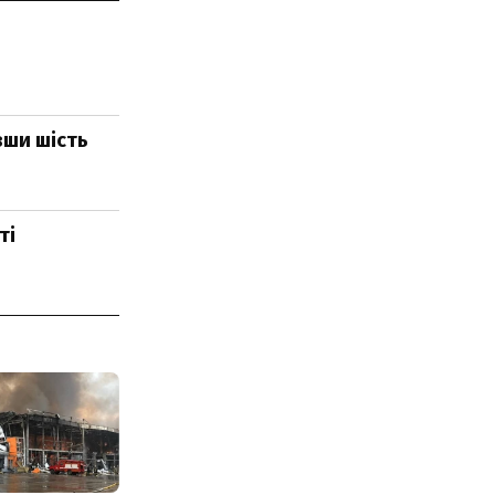
вши шість
ті