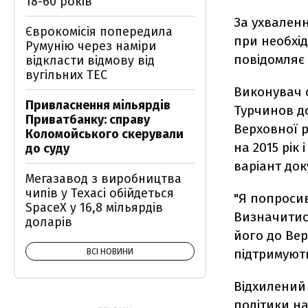
18-60 років
За ухваленн
Єврокомісія попередила
при необхід
Румунію через наміри
повідомляє 
відкласти відмову від
вугільних ТЕС
Виконувач 
Привласнення мільярдів
Турчинов до
Приватбанку: справу
Верховної 
Коломойського скерували
на 2015 рік
до суду
варіант док
Мегазавод з виробництва
чипів у Техасі обійдеться
"Я попроси
SpaceX у 16,8 мільярдів
Визначитис
доларів
його до Вер
підтримують
ВСІ НОВИНИ
Відхилений
політики н