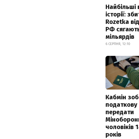
Найбільші 
історії: зб
Rozetka від
РФ сягают
мільярдів
6 СЕРПНЯ, 12:10
Кабмін зоб
податкову
передати
Міноборон
чоловіків 
років