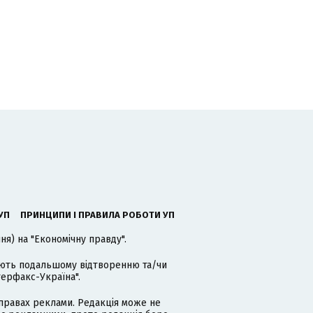
УП
ПРИНЦИПИ І ПРАВИЛА РОБОТИ УП
я) на "Економічну правду".
гають подальшому відтворенню та/чи
терфакс-Україна".
равах реклами. Редакція може не