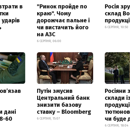
втрати в
"Ринок пройде по
Росія зр
итки
краю". Чому
склад Bo
 ударів
дорожчає пальне і
продукц
ь
чи вистачить його
6 СЕРПНЯ, 10:50
на АЗС
6 СЕРПНЯ, 06:00
овʼязав
Путін змусив
Росіяни
Центральний банк
склади і
знизити базову
продукці
и дані
ставку – Bloomberg
тютюнови
18-60
чи буде 
6 СЕРПНЯ, 15:07
6 СЕРПНЯ, 18:04