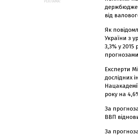
РЕКЛАМА:
держбюджету
від валовог
Як повідом
України з у
3,3% у 2015
прогнозами 
Експерти Мі
дослідних і
Нацакадемії
року на 4,6
За прогноз
ВВП віднови
За прогноза