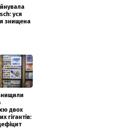
уйнувала
sch: уся
ія знищена
 знищили
з
єю двох
х гігантів:
дефіцит