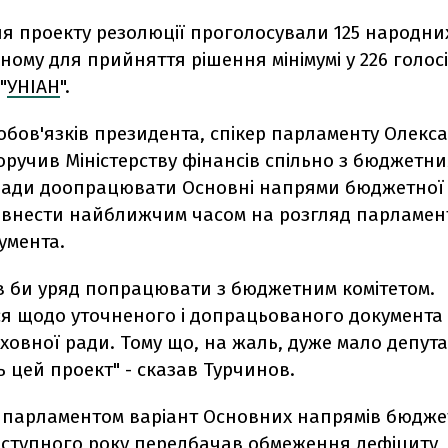
я проекту резолюції проголосували 125 народних
ному для прийняття рішення мінімумі у 226 голосі
"
УНІАН
".
обов'язків президента, спікер парламенту Олекс
ручив Міністерству фінансів спільно з бюджетни
ради доопрацювати Основні напрями бюджетної 
 і внести найближчим часом на розгляд парламе
умента.
в би уряд попрацювати з бюджетним комітетом.
я щодо уточненого і допрацьованого документа 
ховної ради. Тому що, на жаль, дуже мало депута
 цей проект" - сказав Турчинов.
 парламентом варіант Основних напрямів бюдже
аступного року передбачав обмеження дефіциту