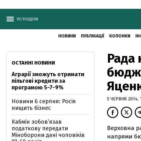
УСІ РОЗДІЛИ
НОВИНИ
ПУБЛІКАЦІЇ
КОЛОНКИ
ІН
Рада 
ОСТАННІ НОВИНИ
бюдже
Аграрії зможуть отримати
пільгові кредити за
Яцен
програмою 5-7-9%
5 ЧЕРВНЯ 2014, 
Новини 6 серпня: Росія
нищить бізнес
Кабмін зобовʼязав
Верховна р
податкову передати
Міноборони дані чоловіків
напрями бюд