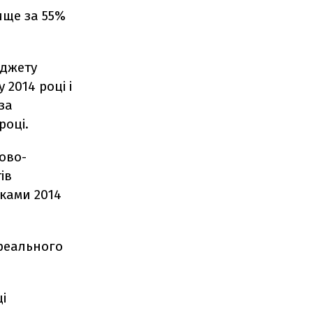
ище за 55%
юджету
 2014 році і
за
році.
ково-
ів
мками 2014
реального
і