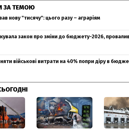
И ЗА ТЕМОЮ
ав нову "тисячу": цього разу – аграріям
кувала закон про зміни до бюджету-2026, провали
няти військові витрати на 40% попри діру в бюдже
СЬОГОДНІ