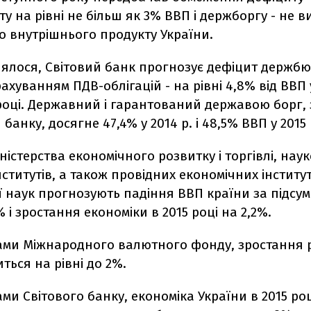
 на рівні не більш як 3% ВВП і держборгу - не в
о внутрішнього продукту України.
лялося, Світовий банк прогнозує дефіцит держб
рахуванням ПДВ-облігацій - на рівні 4,8% від ВВП у
 році. Державний і гарантований державою борг, 
банку, досягне 47,4% у 2014 р. і 48,5% ВВП у 2015 
ністерства економічного розвитку і торгівлі, нау
нститутів, а також провідних економічних інститут
 наук прогнозують падіння ВВП країни за підсу
% і зростання економіки в 2015 році на 2,2%.
ами Міжнародного валютного фонду, зростання 
ться на рівні до 2%.
ми Світового банку, економіка України в 2015 роц