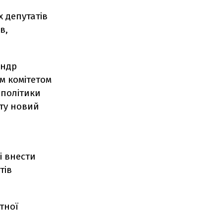
 депутатів
в,
андр
м комітетом
політики
нту новий
і внести
тів
тної