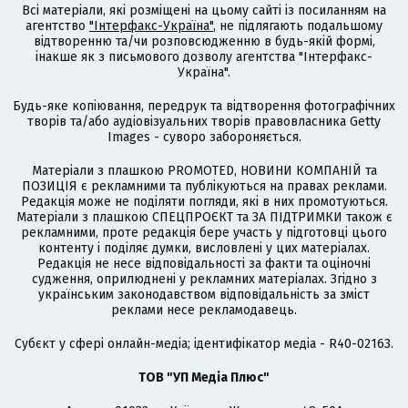
Всі матеріали, які розміщені на цьому сайті із посиланням на
агентство
"Інтерфакс-Україна"
, не підлягають подальшому
відтворенню та/чи розповсюдженню в будь-якій формі,
інакше як з письмового дозволу агентства "Інтерфакс-
Україна".
Будь-яке копіювання, передрук та відтворення фотографічних
творів та/або аудіовізуальних творів правовласника Getty
Images - суворо забороняється.
Матеріали з плашкою PROMOTED, НОВИНИ КОМПАНІЙ та
ПОЗИЦІЯ є рекламними та публікуються на правах реклами.
Редакція може не поділяти погляди, які в них промотуються.
Матеріали з плашкою СПЕЦПРОЄКТ та ЗА ПІДТРИМКИ також є
рекламними, проте редакція бере участь у підготовці цього
контенту і поділяє думки, висловлені у цих матеріалах.
Редакція не несе відповідальності за факти та оціночні
судження, оприлюднені у рекламних матеріалах. Згідно з
українським законодавством відповідальність за зміст
реклами несе рекламодавець.
Cубєкт у сфері онлайн-медіа; ідентифікатор медіа - R40-02163.
ТОВ "УП Медіа Плюс"