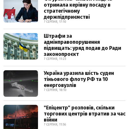
отримала керівну посаду в
стратегічному
держпідприємстві
7 СЕРПНЯ, 17:10
Штрафи за
адмінправопорушення
підвищать: уряд подав до Ради
законопроєкт
7 СЕРПНЯ, 11:23
Україна уразила шість суден
тіньового флоту РФ та 10
енерговузлів
7 СЕРПНЯ, 18:10
"Епіцентр" розповів, скільки
торгових центрів втратив за час
війни
7 СЕРПНЯ, 11:56