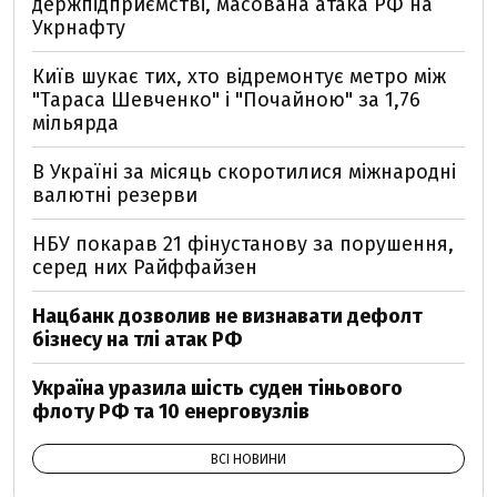
держпідприємстві, масована атака РФ на
Укрнафту
Київ шукає тих, хто відремонтує метро між
"Тараса Шевченко" і "Почайною" за 1,76
мільярда
В Україні за місяць скоротилися міжнародні
валютні резерви
НБУ покарав 21 фінустанову за порушення,
серед них Райффайзен
Нацбанк дозволив не визнавати дефолт
бізнесу на тлі атак РФ
Україна уразила шість суден тіньового
флоту РФ та 10 енерговузлів
ВСІ НОВИНИ