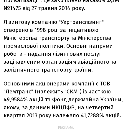
приватизації", це закріплено наказом ФДМ
№1475 від 27 травня 2014 року.
Лізингову компанію "Укртранслізинг"
створено в 1998 році за ініціативою
Міністерства транспорту та Міністерства
промислової політики. Основні напрями
роботи - надання лізингових послуг
зацікавленим організаціям авіаційного та
залізничного транспорту країни.
Основними акціонерами компанії є ТОВ
"Лемтранс" (належить "СКМ") із часткою
49,9584% акцій та Фонд держмайна України,
якому, за даними НКЦПФР, на четвертий
квартал 2013 року належало 41,7288% акцій.
РЕКЛАМА: