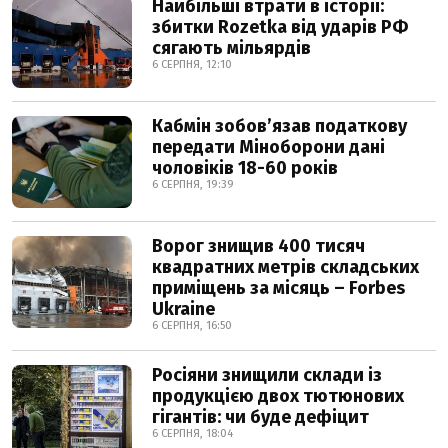
Найбільші втрати в історії:
збитки Rozetka від ударів РФ
сягають мільярдів
6 СЕРПНЯ, 12:10
Кабмін зобовʼязав податкову
передати Міноборони дані
чоловіків 18-60 років
6 СЕРПНЯ, 19:39
Ворог знищив 400 тисяч
квадратних метрів складських
приміщень за місяць – Forbes
Ukraine
6 СЕРПНЯ, 16:50
Росіяни знищили склади із
продукцією двох тютюнових
гігантів: чи буде дефіцит
6 СЕРПНЯ, 18:04