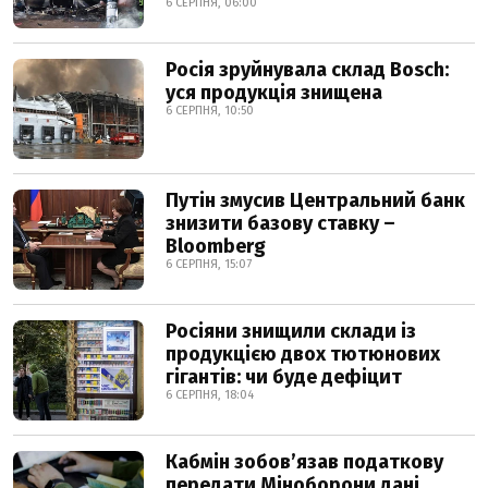
6 СЕРПНЯ, 06:00
Росія зруйнувала склад Bosch:
уся продукція знищена
6 СЕРПНЯ, 10:50
Путін змусив Центральний банк
знизити базову ставку –
Bloomberg
6 СЕРПНЯ, 15:07
Росіяни знищили склади із
продукцією двох тютюнових
гігантів: чи буде дефіцит
6 СЕРПНЯ, 18:04
Кабмін зобовʼязав податкову
передати Міноборони дані