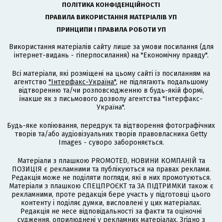
ПОЛІТИКА КОНФІДЕНЦІЙНОСТІ
ПРАВИЛА ВИКОРИСТАННЯ МАТЕРІАЛІВ УП
ПРИНЦИПИ І ПРАВИЛА РОБОТИ УП
Використання матеріалів сайту лише за умови посилання (для
інтернет-видань - гіперпосилання) на "Економічну правду".
Всі матеріали, які розміщені на цьому сайті із посиланням на
агентство
"Інтерфакс-Україна"
, не підлягають подальшому
відтворенню та/чи розповсюдженню в будь-якій формі,
інакше як з письмового дозволу агентства "Інтерфакс-
Україна".
Будь-яке копіювання, передрук та відтворення фотографічних
творів та/або аудіовізуальних творів правовласника Getty
Images - суворо забороняється.
Матеріали з плашкою PROMOTED, НОВИНИ КОМПАНІЙ та
ПОЗИЦІЯ є рекламними та публікуються на правах реклами.
Редакція може не поділяти погляди, які в них промотуються.
Матеріали з плашкою СПЕЦПРОЄКТ та ЗА ПІДТРИМКИ також є
рекламними, проте редакція бере участь у підготовці цього
контенту і поділяє думки, висловлені у цих матеріалах.
Редакція не несе відповідальності за факти та оціночні
судження, оприлюднені у рекламних матеріалах. Згідно з