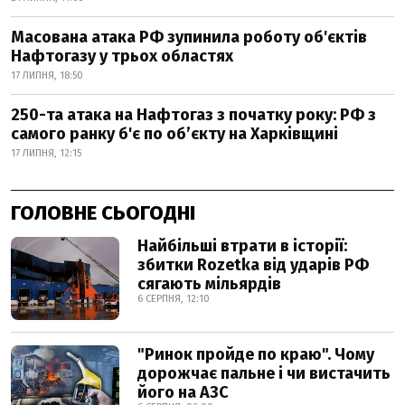
Масована атака РФ зупинила роботу об'єктів
Нафтогазу у трьох областях
17 ЛИПНЯ, 18:50
250-та атака на Нафтогаз з початку року: РФ з
самого ранку б'є по об’єкту на Харківщині
17 ЛИПНЯ, 12:15
ГОЛОВНЕ СЬОГОДНІ
Найбільші втрати в історії:
збитки Rozetka від ударів РФ
сягають мільярдів
6 СЕРПНЯ, 12:10
"Ринок пройде по краю". Чому
дорожчає пальне і чи вистачить
його на АЗС