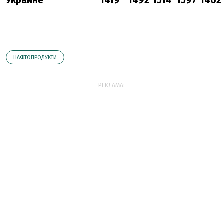
Украине
1419
1492
1514
1597
1462
НАФТОПРОДУКТИ
РЕКЛАМА: