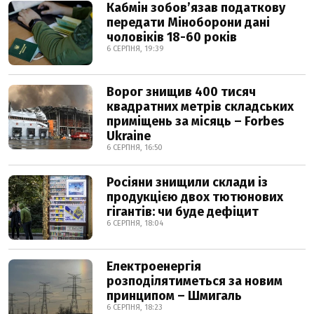
Кабмін зобовʼязав податкову
передати Міноборони дані
чоловіків 18-60 років
6 СЕРПНЯ, 19:39
Ворог знищив 400 тисяч
квадратних метрів складських
приміщень за місяць – Forbes
Ukraine
6 СЕРПНЯ, 16:50
Росіяни знищили склади із
продукцією двох тютюнових
гігантів: чи буде дефіцит
6 СЕРПНЯ, 18:04
Електроенергія
розподілятиметься за новим
принципом – Шмигаль
6 СЕРПНЯ, 18:23