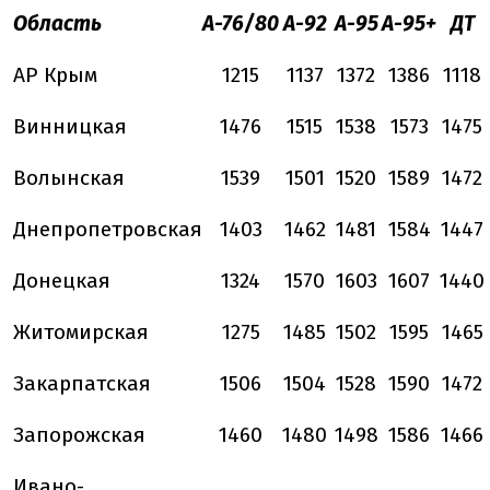
Область
А-76/80
А-92
А-95
А-95+
ДТ
АР Крым
1215
1137
1372
1386
1118
Винницкая
1476
1515
1538
1573
1475
Волынская
1539
1501
1520
1589
1472
Днепропетровская
1403
1462
1481
1584
1447
Донецкая
1324
1570
1603
1607
1440
Житомирская
1275
1485
1502
1595
1465
Закарпатская
1506
1504
1528
1590
1472
Запорожская
1460
1480
1498
1586
1466
Ивано-