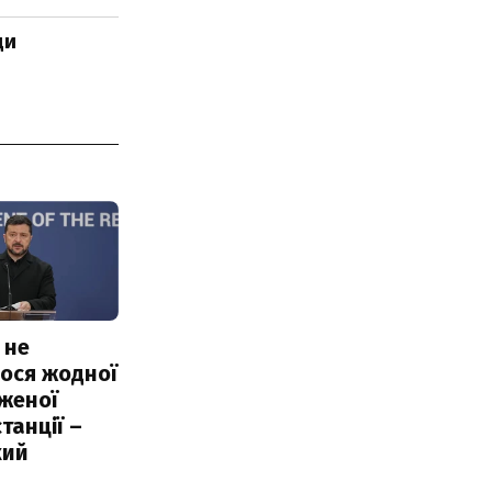
ди
 не
ося жодної
женої
танції –
кий