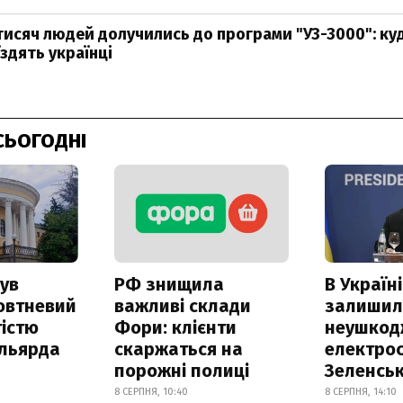
исяч людей долучились до програми "УЗ-3000": ку
здять українці
СЬОГОДНІ
ув
РФ знищила
В Україні
овтневий
важливі склади
залишил
істю
Фори: клієнти
неушкод
ільярда
скаржаться на
електрос
порожні полиці
Зеленсь
8 СЕРПНЯ, 10:40
8 СЕРПНЯ, 14:10