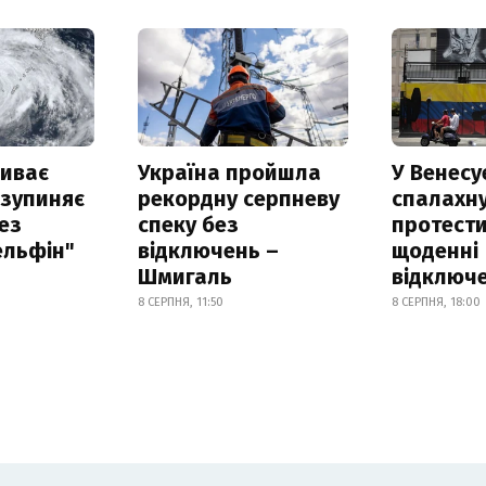
риває
Україна пройшла
У Венесу
 зупиняє
рекордну серпневу
спалахн
ез
спеку без
протести
ельфін"
відключень –
щоденні
Шмигаль
відключе
8 СЕРПНЯ, 11:50
8 СЕРПНЯ, 18:00