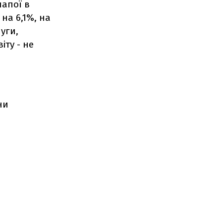
напої в
 на 6,1%, на
уги,
іту - не
ни