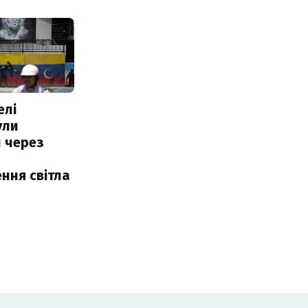
елі
ули
 через
ння світла