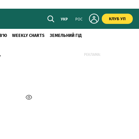
КЛУБ УП
УКР
РОС
В'Ю
WEEKLY CHARTS
ЗЕМЕЛЬНИЙ ГІД
у
РЕКЛАМА: