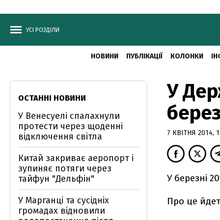
УСІ РОЗДІЛИ
НОВИНИ
ПУБЛІКАЦІЇ
КОЛОНКИ
ІН
У Дер
ОСТАННІ НОВИНИ
берез
У Венесуелі спалахнули
протести через щоденні
7 КВІТНЯ 2014, 1
відключення світла
Китай закриває аеропорт і
зупиняє потяги через
У березні 2
тайфун "Дельфін"
У Марганці та сусідніх
Про це йде
громадах відновили