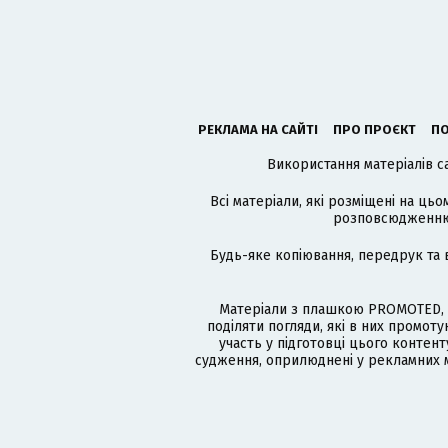
РЕКЛАМА НА САЙТІ
ПРО ПРОЄКТ
ПО
Використання матеріалів с
Всі матеріали, які розміщені на цьо
розповсюдженню в
Будь-яке копіювання, передрук та 
Матеріали з плашкою PROMOTED, 
поділяти погляди, які в них промо
участь у підготовці цього контенту
судження, оприлюднені у рекламних м