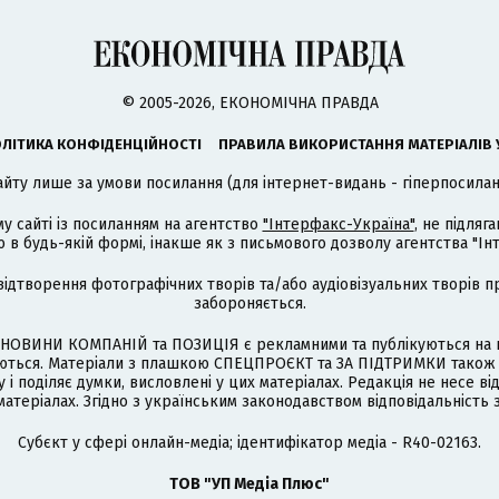
© 2005-2026, ЕКОНОМІЧНА ПРАВДА
ЛІТИКА КОНФІДЕНЦІЙНОСТІ
ПРАВИЛА ВИКОРИСТАННЯ МАТЕРІАЛІВ 
айту лише за умови посилання (для інтернет-видань - гіперпосиланн
му сайті із посиланням на агентство
"Інтерфакс-Україна"
, не підля
 будь-якій формі, інакше як з письмового дозволу агентства "Ін
відтворення фотографічних творів та/або аудіовізуальних творів п
забороняється.
НОВИНИ КОМПАНІЙ та ПОЗИЦІЯ є рекламними та публікуються на п
туються. Матеріали з плашкою СПЕЦПРОЄКТ та ЗА ПІДТРИМКИ також
 і поділяє думки, висловлені у цих матеріалах. Редакція не несе ві
атеріалах. Згідно з українським законодавством відповідальність 
Cубєкт у сфері онлайн-медіа; ідентифікатор медіа - R40-02163.
ТОВ "УП Медіа Плюс"