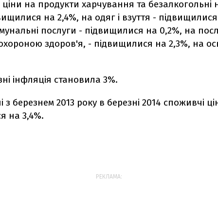
і ціни на продукти харчування та безалкогольні 
вищилися на 2,4%, на одяг і взуття - підвищилися
унальні послуги - підвищилися на 0,2%, на посл
 охороною здоров'я, - підвищилися на 2,3%, на осв
езні інфляція становила 3%.
і з березнем 2013 року в березні 2014 споживчі ці
я на 3,4%.
РЕКЛАМА: