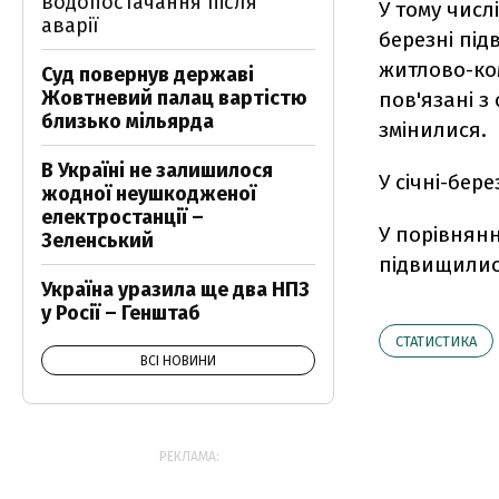
водопостачання після
У тому числ
аварії
березні під
житлово-ком
Суд повернув державі
Жовтневий палац вартістю
пов'язані з
близько мільярда
змінилися.
В Україні не залишилося
У січні-бер
жодної неушкодженої
електростанції –
У порівнянн
Зеленський
підвищилис
Україна уразила ще два НПЗ
у Росії – Генштаб
СТАТИСТИКА
ВСІ НОВИНИ
РЕКЛАМА: