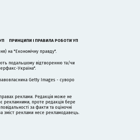
УП
ПРИНЦИПИ І ПРАВИЛА РОБОТИ УП
я) на "Економічну правду".
гають подальшому відтворенню та/чи
терфакс-Україна".
равовласника Getty Images - суворо
равах реклами. Редакція може не
 є рекламними, проте редакція бере
дповідальності за факти та оціночні
за зміст реклами несе рекламодавець.