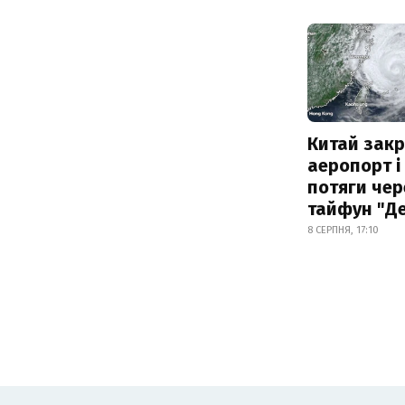
Китай зак
аеропорт і
потяги чер
тайфун "Д
8 СЕРПНЯ, 17:10