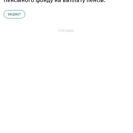
Пенсійного фонду на виплату пенсій.
БЮДЖЕТ
РЕКЛАМА: