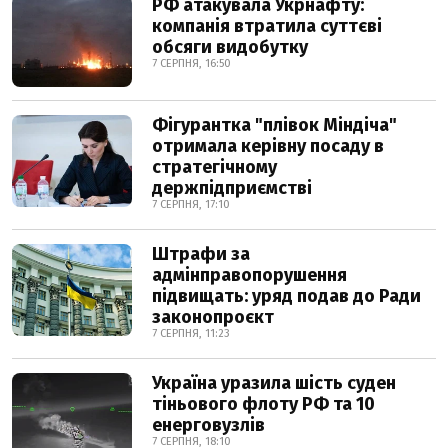
РФ атакувала Укрнафту:
компанія втратила суттєві
обсяги видобутку
7 СЕРПНЯ, 16:50
Фігурантка "плівок Міндіча"
отримала керівну посаду в
стратегічному
держпідприємстві
7 СЕРПНЯ, 17:10
Штрафи за
адмінправопорушення
підвищать: уряд подав до Ради
законопроєкт
7 СЕРПНЯ, 11:23
Україна уразила шість суден
тіньового флоту РФ та 10
енерговузлів
7 СЕРПНЯ, 18:10