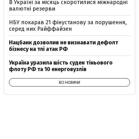
В Україні за місяць скоротилися міжнародні
валютні резерви
НБУ покарав 21 фінустанову за порушення,
серед них Райффайзен
Нацбанк дозволив не визнавати дефолт
бізнесу на тлі атак РФ
Україна уразила шість суден тіньового
флоту РФ та 10 енерговузлів
ВСІ НОВИНИ