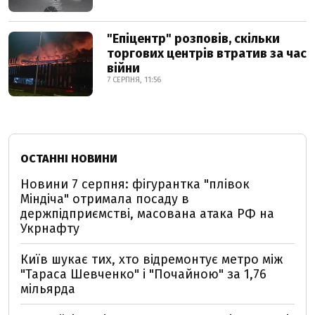
"Епіцентр" розповів, скільки
торгових центрів втратив за час
війни
7 СЕРПНЯ, 11:56
ОСТАННІ НОВИНИ
Новини 7 серпня: фігурантка "плівок
Міндіча" отримала посаду в
держпідприємстві, масована атака РФ на
Укрнафту
Київ шукає тих, хто відремонтує метро між
"Тараса Шевченко" і "Почайною" за 1,76
мільярда