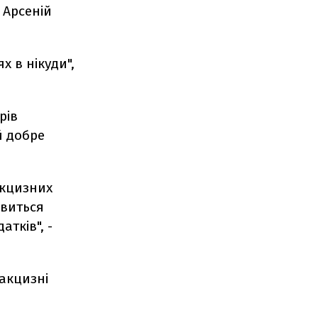
 Арсеній
х в нікуди",
рів
й добре
акцизних
явиться
тків", -
 акцизні