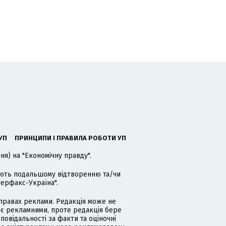
УП
ПРИНЦИПИ І ПРАВИЛА РОБОТИ УП
я) на "Економічну правду".
гають подальшому відтворенню та/чи
терфакс-Україна".
равах реклами. Редакція може не
 є рекламними, проте редакція бере
дповідальності за факти та оціночні