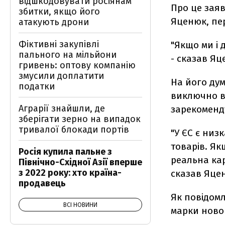
відшкодовувати росіянам
Про це заяв
збитки, якщо його
Яценюк, пе
атакують дрони
Фіктивні закупівлі
"Якщо ми і 
пального на мільйони
- сказав Яц
гривень: оптову компанію
змусили доплатити
На його дум
податки
виключно в
Аграрії знайшли, де
зарекоменд
зберігати зерно на випадок
тривалої блокади портів
"У ЄС є низ
товарів. Як
Росія купила пальне з
реальна кар
Північно-Східної Азії вперше
з 2022 року: хто країна-
сказав Яце
продавець
Як повідомл
ВСІ НОВИНИ
марки новог