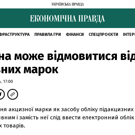
ФРАСТРУКТУРА
ПРАВИЛА ГРИ
ФІНАНСИ
СПЕЦПРОЄКТИ
ІНТЕР
на може відмовитися ві
них марок
, 17:00
я акцизної марки як засобу обліку підакцизних 
ним і замість неї слід ввести електронний облік
 товарів.