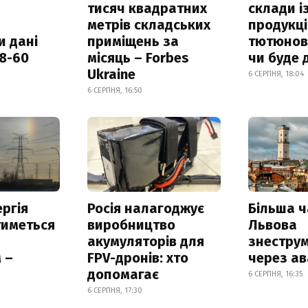
тисяч квадратних
склади і
метрів складських
продукці
и дані
приміщень за
тютюнови
18-60
місяць – Forbes
чи буде 
Ukraine
6 СЕРПНЯ, 18:04
6 СЕРПНЯ, 16:50
ргія
Росія налагоджує
Більша 
тиметься
виробництво
Львова
акумуляторів для
знестру
 –
FPV-дронів: хто
через ав
допомагає
6 СЕРПНЯ, 16:35
6 СЕРПНЯ, 17:30