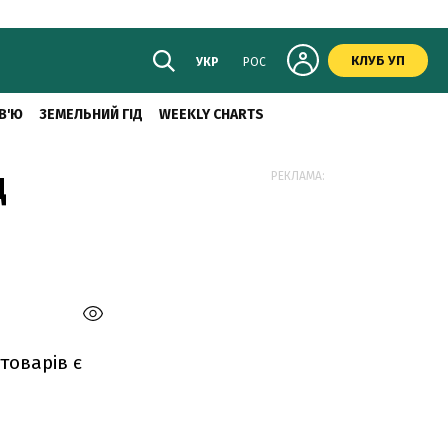
КЛУБ УП
УКР
РОС
В'Ю
ЗЕМЕЛЬНИЙ ГІД
WEEKLY CHARTS
д
РЕКЛАМА:
товарів є