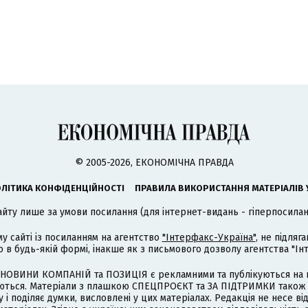
© 2005-2026, ЕКОНОМІЧНА ПРАВДА
ЛІТИКА КОНФІДЕНЦІЙНОСТІ
ПРАВИЛА ВИКОРИСТАННЯ МАТЕРІАЛІВ 
айту лише за умови посилання (для інтернет-видань - гіперпосиланн
му сайті із посиланням на агентство
"Інтерфакс-Україна"
, не підля
 будь-якій формі, інакше як з письмового дозволу агентства "Ін
НОВИНИ КОМПАНІЙ та ПОЗИЦІЯ є рекламними та публікуються на п
туються. Матеріали з плашкою СПЕЦПРОЄКТ та ЗА ПІДТРИМКИ також
 і поділяє думки, висловлені у цих матеріалах. Редакція не несе ві