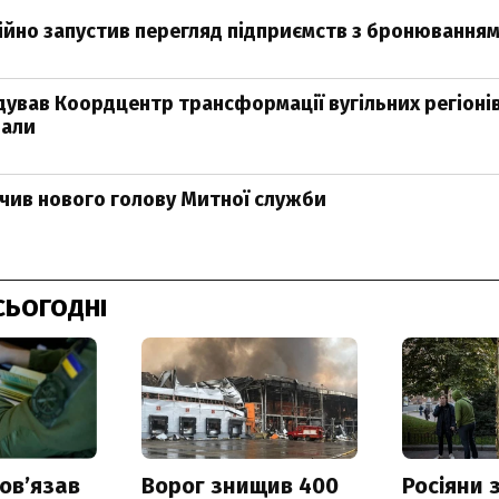
ійно запустив перегляд підприємств з бронювання
ідував Коордцентр трансформації вугільних регіонів
вали
чив нового голову Митної служби
СЬОГОДНІ
овʼязав
Ворог знищив 400
Росіяни