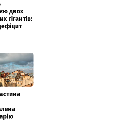
з
єю двох
х гігантів:
дефіцит
частина
млена
арію