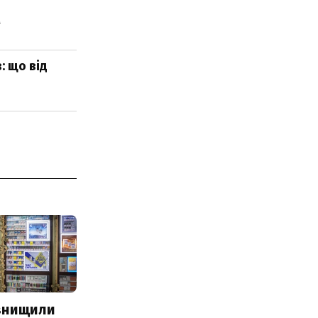
м
: що від
 знищили