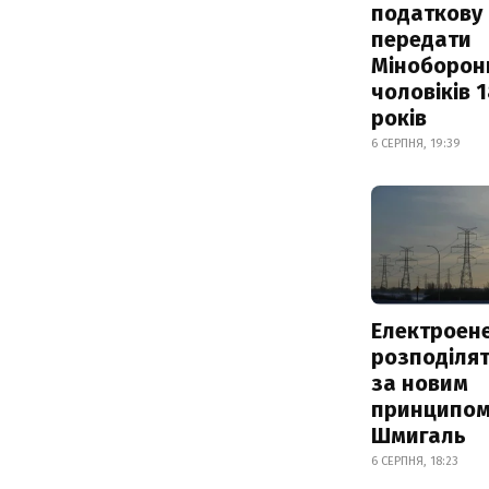
податкову
передати
Міноборон
чоловіків 
років
6 СЕРПНЯ, 19:39
Електроене
розподіля
за новим
принципом
Шмигаль
6 СЕРПНЯ, 18:23