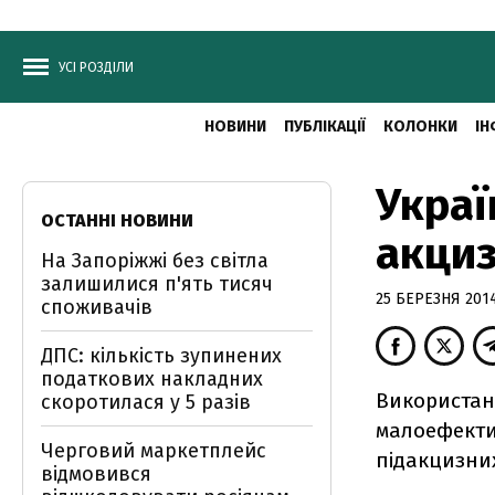
УСІ РОЗДІЛИ
НОВИНИ
ПУБЛІКАЦІЇ
КОЛОНКИ
ІН
Украї
ОСТАННІ НОВИНИ
акциз
На Запоріжжі без світла
залишилися п'ять тисяч
25 БЕРЕЗНЯ 2014
споживачів
ДПС: кількість зупинених
податкових накладних
Використанн
скоротилася у 5 разів
малоефектив
Черговий маркетплейс
підакцизних
відмовився