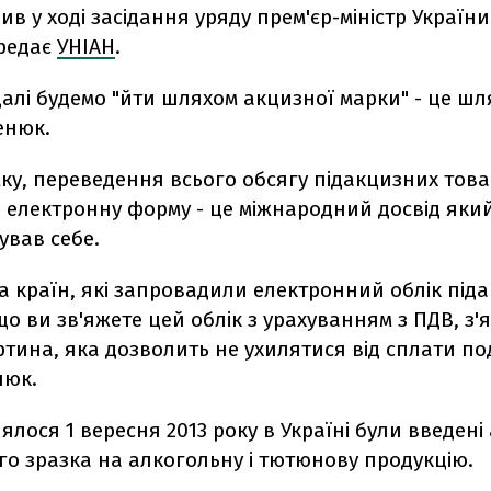
ив у ході засідання уряду прем'єр-міністр України
редає
УНІАН
.
далі будемо "йти шляхом акцизної марки" - це шля
енюк.
ку, переведення всього обсягу підакцизних това
 електронну форму - це міжнародний досвід яки
ував себе.
ка країн, які запровадили електронний облік під
що ви зв'яжете цей облік з урахуванням з ПДВ, з'
тина, яка дозволить не ухилятися від сплати пода
нюк.
ялося 1 вересня 2013 року в Україні були введені
о зразка на алкогольну і тютюнову продукцію.