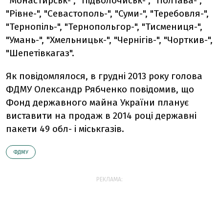
"Монастирськ-", "Підволочиськ-", "Полтава-",
"Рівне-", "Севастополь-", "Суми-", "Теребовля-",
"Тернопіль-", "Тернопольгор-", "Тисмениця-",
"Умань-", "Хмельницьк-", "Чернігів-", "Чорткив-",
"Шепетівкагаз".
Як повідомлялося, в грудні 2013 року голова
ФДМУ Олександр Рябченко повідомив, що
Фонд державного майна України планує
виставити на продаж в 2014 році державні
пакети 49 обл- і міськгазів.
ФДМУ
РЕКЛАМА: