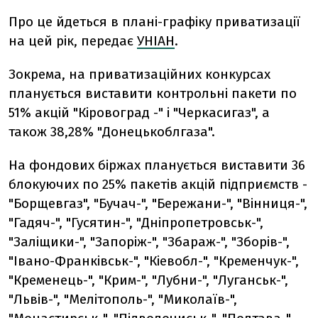
Про це йдеться в плані-графіку приватизації
на цей рік, передає
УНІАН
.
Зокрема, на приватизаційних конкурсах
планується виставити контрольні пакети по
51% акцій "Кіровоград -" і "Черкасигаз", а
також 38,28% "Донецькоблгаза".
На фондових біржах планується виставити 36
блокуючих по 25% пакетів акцій підприємств -
"Борщевгаз", "Бучач-", "Бережани-", "Вінниця-",
"Гадяч-", "Гусятин-", "Дніпропетровськ-",
"Заліщики-", "Запоріж-", "Збараж-", "Зборів-",
"Івано-Франківськ-", "Кіевобл-", "Кременчук-",
"Кременець-", "Крим-", "Лубни-", "Луганськ-",
"Львів-", "Мелітополь-", "Миколаїв-",