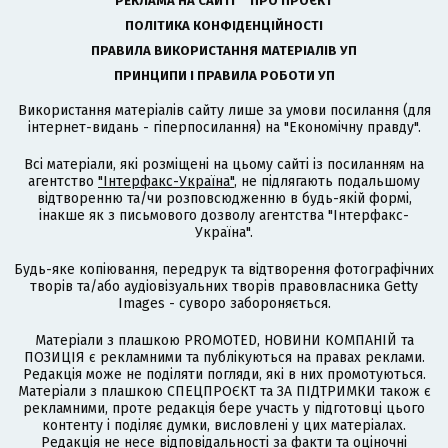
РЕКЛАМА НА САЙТІ
ПРО ПРОЄКТ
ПОЛІТИКА КОНФІДЕНЦІЙНОСТІ
ПРАВИЛА ВИКОРИСТАННЯ МАТЕРІАЛІВ УП
ПРИНЦИПИ І ПРАВИЛА РОБОТИ УП
Використання матеріалів сайту лише за умови посилання (для
інтернет-видань - гіперпосилання) на "Економічну правду".
Всі матеріали, які розміщені на цьому сайті із посиланням на
агентство
"Інтерфакс-Україна"
, не підлягають подальшому
відтворенню та/чи розповсюдженню в будь-якій формі,
інакше як з письмового дозволу агентства "Інтерфакс-
Україна".
Будь-яке копіювання, передрук та відтворення фотографічних
творів та/або аудіовізуальних творів правовласника Getty
Images - суворо забороняється.
Матеріали з плашкою PROMOTED, НОВИНИ КОМПАНІЙ та
ПОЗИЦІЯ є рекламними та публікуються на правах реклами.
Редакція може не поділяти погляди, які в них промотуються.
Матеріали з плашкою СПЕЦПРОЄКТ та ЗА ПІДТРИМКИ також є
рекламними, проте редакція бере участь у підготовці цього
контенту і поділяє думки, висловлені у цих матеріалах.
Редакція не несе відповідальності за факти та оціночні