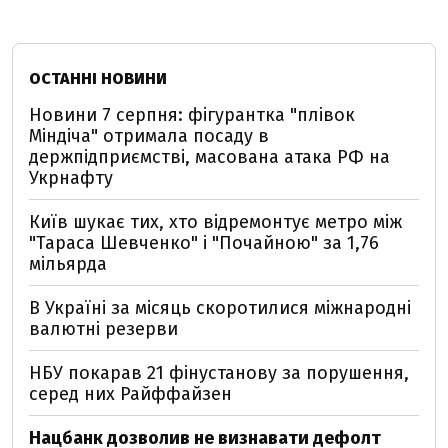
ОСТАННІ НОВИНИ
Новини 7 серпня: фігурантка "плівок
Міндіча" отримала посаду в
держпідприємстві, масована атака РФ на
Укрнафту
Київ шукає тих, хто відремонтує метро між
"Тараса Шевченко" і "Почайною" за 1,76
мільярда
В Україні за місяць скоротилися міжнародні
валютні резерви
НБУ покарав 21 фінустанову за порушення,
серед них Райффайзен
Нацбанк дозволив не визнавати дефолт