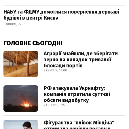
НАБУ та ФДМУ домоглися повернення державі
будівлі в центрі Києва
6 ЛИПНЯ, 15:06
ГОЛОВНЕ СЬОГОДНІ
Аграрії знайшли, де зберігати
зерно на випадок тривалої
блокади портів
7 СЕРПНЯ, 14:00
РФ атакувала Укрнафту:
компанія втратила суттєві
обсяги видобутку
7 СЕРПНЯ, 16:50
Фігурантка "плівок Міндіча"
отримала керівну посаду в