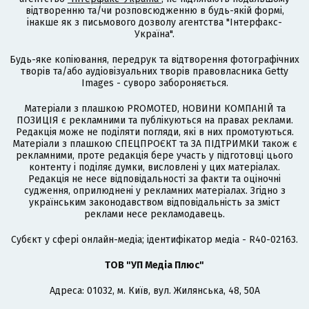
відтворенню та/чи розповсюдженню в будь-якій формі,
інакше як з письмового дозволу агентства "Інтерфакс-
Україна".
Будь-яке копіювання, передрук та відтворення фотографічних
творів та/або аудіовізуальних творів правовласника Getty
Images - суворо забороняється.
Матеріали з плашкою PROMOTED, НОВИНИ КОМПАНІЙ та
ПОЗИЦІЯ є рекламними та публікуються на правах реклами.
Редакція може не поділяти погляди, які в них промотуються.
Матеріали з плашкою СПЕЦПРОЄКТ та ЗА ПІДТРИМКИ також є
рекламними, проте редакція бере участь у підготовці цього
контенту і поділяє думки, висловлені у цих матеріалах.
Редакція не несе відповідальності за факти та оціночні
судження, оприлюднені у рекламних матеріалах. Згідно з
українським законодавством відповідальність за зміст
реклами несе рекламодавець.
Cубєкт у сфері онлайн-медіа; ідентифікатор медіа - R40-02163.
ТОВ "УП Медіа Плюс"
Адреса: 01032, м. Київ, вул. Жилянська, 48, 50А