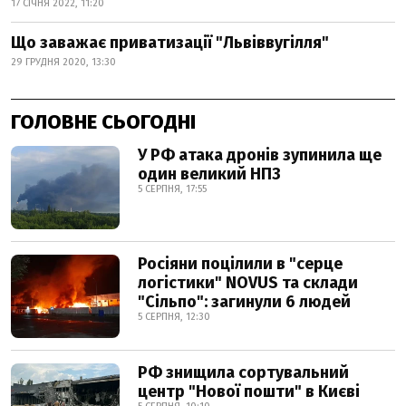
17 СІЧНЯ 2022, 11:20
Що заважає приватизації "Львіввугілля"
29 ГРУДНЯ 2020, 13:30
ГОЛОВНЕ СЬОГОДНІ
У РФ атака дронів зупинила ще
один великий НПЗ
5 СЕРПНЯ, 17:55
Росіяни поцілили в "серце
логістики" NOVUS та склади
"Сільпо": загинули 6 людей
5 СЕРПНЯ, 12:30
РФ знищила сортувальний
центр "Нової пошти" в Києві