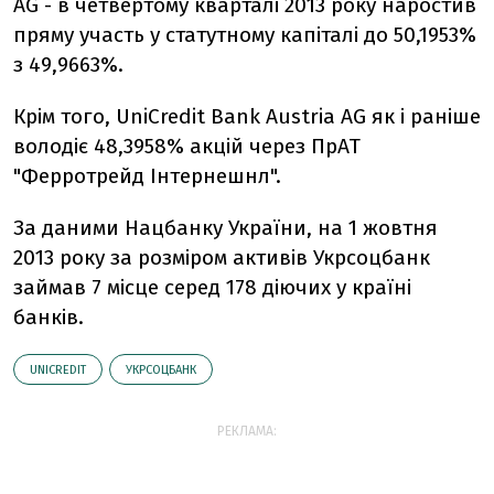
AG - в четвертому кварталі 2013 року наростив
пряму участь у статутному капіталі до 50,1953%
з 49,9663%.
Крім того, UniCredit Bank Austria AG як і раніше
володіє 48,3958% акцій через ПрАТ
"Ферротрейд Інтернешнл".
За даними Нацбанку України, на 1 жовтня
2013 року за розміром активів Укрсоцбанк
займав 7 місце серед 178 діючих у країні
банків.
UNICREDIT
УКРСОЦБАНК
РЕКЛАМА: