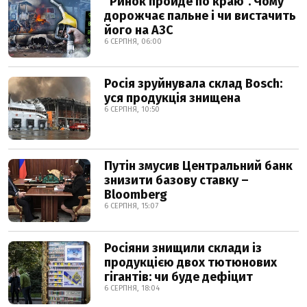
"Ринок пройде по краю". Чому
дорожчає пальне і чи вистачить
його на АЗС
6 СЕРПНЯ, 06:00
Росія зруйнувала склад Bosch:
уся продукція знищена
6 СЕРПНЯ, 10:50
Путін змусив Центральний банк
знизити базову ставку –
Bloomberg
6 СЕРПНЯ, 15:07
Росіяни знищили склади із
продукцією двох тютюнових
гігантів: чи буде дефіцит
6 СЕРПНЯ, 18:04