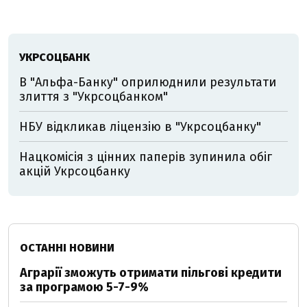
УКРСОЦБАНК
В "Альфа-Банку" оприлюднили результати
злиття з "Укрсоцбанком"
НБУ відкликав ліцензію в "Укрсоцбанку"
Нацкомісія з цінних паперів зупинила обіг
акцій Укрсоцбанку
ОСТАННІ НОВИНИ
Аграрії зможуть отримати пільгові кредити
за програмою 5-7-9%