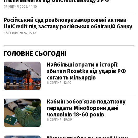
Італія вимагає від UniCredit виходу з РФ
19 КВІТНЯ 2025, 14:10
Російський суд розблокує заморожені активи
UniCredit під заставу російських облігацій банку
1 ЧЕРВНЯ 2024, 15:47
ГОЛОВНЕ СЬОГОДНІ
Найбільші втрати в історії:
збитки Rozetka від ударів РФ
сягають мільярдів
6 СЕРПНЯ, 12:10
Кабмін зобовʼязав податкову
передати Міноборони дані
чоловіків 18-60 років
6 СЕРПНЯ, 19:39