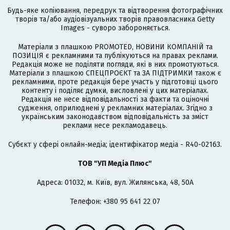
Будь-яке копіювання, передрук та відтворення фотографічних
творів та/або аудіовізуальних творів правовласника Getty
Images - суворо забороняється.
Матеріали з плашкою PROMOTED, НОВИНИ КОМПАНІЙ та
ПОЗИЦІЯ є рекламними та публікуються на правах реклами.
Редакція може не поділяти погляди, які в них промотуються.
Матеріали з плашкою СПЕЦПРОЄКТ та ЗА ПІДТРИМКИ також є
рекламними, проте редакція бере участь у підготовці цього
контенту і поділяє думки, висловлені у цих матеріалах.
Редакція не несе відповідальності за факти та оціночні
судження, оприлюднені у рекламних матеріалах. Згідно з
українським законодавством відповідальність за зміст
реклами несе рекламодавець.
Cубєкт у сфері онлайн-медіа; ідентифікатор медіа - R40-02163.
ТОВ "УП Медіа Плюс"
Адреса: 01032, м. Київ, вул. Жилянська, 48, 50А
Телефон: +380 95 641 22 07