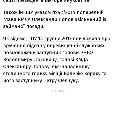
сайті президента Віктора Януковича.
Також іншим
указом
№42/2014 попередній
глава КМДА Олександр Попов звільнений із
займаної посади.
Як відомо,
ГПУ 14 грудня 2013 повідомила
про
вручення підозр у перевищенні службових
повноважень заступник голови РНБО
Володимиру Сівковичу, голові КМДА
Олександру Попову, екс-начальнику
столичного главку міліції Валерію Коряку та
його заступнику Петру Федчуку.
РЕКЛАМА: