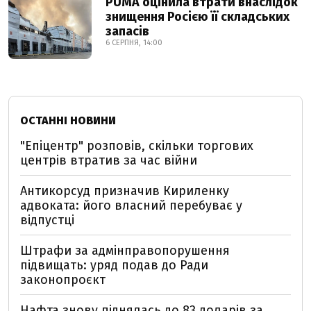
PUMA оцінила втрати внаслідок
знищення Росією її складських
запасів
6 СЕРПНЯ, 14:00
ОСТАННІ НОВИНИ
"Епіцентр" розповів, скільки торгових
центрів втратив за час війни
Антикорсуд призначив Кириленку
адвоката: його власний перебуває у
відпустці
Штрафи за адмінправопорушення
підвищать: уряд подав до Ради
законопроєкт
Нафта знову піднялась до 83 доларів за