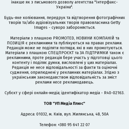
інакше як з письмового дозволу агентства "Інтерфакс-
Україна".
Будь-яке копіювання, передрук та відтворення фотографічних
творів та/або аудіовізуальних творів правовласника Getty
Images - суворо забороняється.
Матеріали з плашкою PROMOTED, НОВИНИ КОМПАНІЙ та
ПОЗИЦІЯ є рекламними та публікуються на правах реклами.
Редакція може не поділяти погляди, які в них промотуються.
Матеріали з плашкою СПЕЦПРОЄКТ та ЗА ПІДТРИМКИ також є
рекламними, проте редакція бере участь у підготовці цього
контенту і поділяє думки, висловлені у цих матеріалах.
Редакція не несе відповідальності за факти та оціночні
судження, оприлюднені у рекламних матеріалах. Згідно з
українським законодавством відповідальність за зміст
реклами несе рекламодавець.
Cубєкт у сфері онлайн-медіа; ідентифікатор медіа - R40-02163.
ТОВ "УП Медіа Плюс"
Адреса: 01032, м. Київ, вул. Жилянська, 48, 50А
Телефон: +380 95 641 22 07