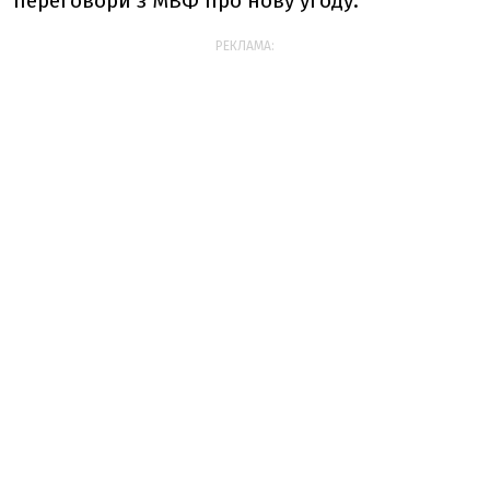
переговори з МВФ про нову угоду.
РЕКЛАМА: