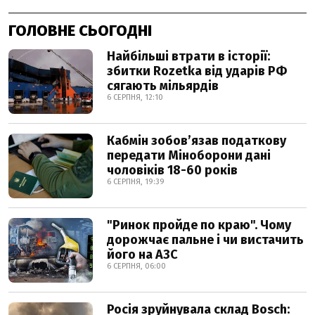
ГОЛОВНЕ СЬОГОДНІ
Найбільші втрати в історії:
збитки Rozetka від ударів РФ
сягають мільярдів
6 СЕРПНЯ, 12:10
Кабмін зобовʼязав податкову
передати Міноборони дані
чоловіків 18-60 років
6 СЕРПНЯ, 19:39
"Ринок пройде по краю". Чому
дорожчає пальне і чи вистачить
його на АЗС
6 СЕРПНЯ, 06:00
Росія зруйнувала склад Bosch: