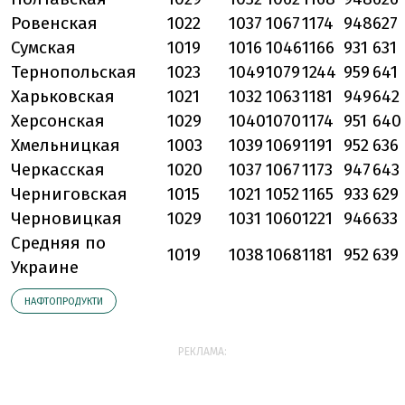
Ровенская
1022
1037
1067
1174
948
627
Сумская
1019
1016
1046
1166
931
631
Тернопольская
1023
1049
1079
1244
959
641
Харьковская
1021
1032
1063
1181
949
642
Херсонская
1029
1040
1070
1174
951
640
Хмельницкая
1003
1039
1069
1191
952
636
Черкасская
1020
1037
1067
1173
947
643
Черниговская
1015
1021
1052
1165
933
629
Черновицкая
1029
1031
1060
1221
946
633
Средняя по
1019
1038
1068
1181
952
639
Украине
НАФТОПРОДУКТИ
РЕКЛАМА: