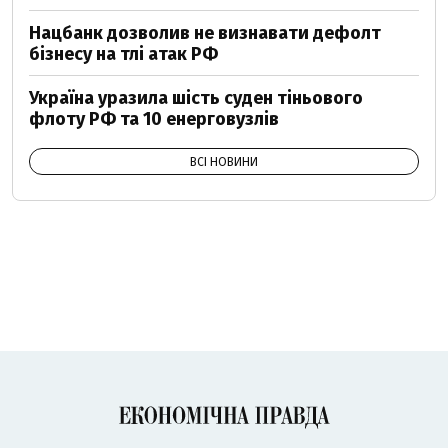
Нацбанк дозволив не визнавати дефолт
бізнесу на тлі атак РФ
Україна уразила шість суден тіньового
флоту РФ та 10 енерговузлів
ВСІ НОВИНИ