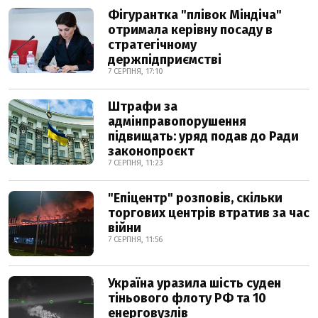
Фігурантка "плівок Міндіча"
отримала керівну посаду в
стратегічному
держпідприємстві
7 СЕРПНЯ, 17:10
Штрафи за
адмінправопорушення
підвищать: уряд подав до Ради
законопроєкт
7 СЕРПНЯ, 11:23
"Епіцентр" розповів, скільки
торгових центрів втратив за час
війни
7 СЕРПНЯ, 11:56
Україна уразила шість суден
тіньового флоту РФ та 10
енерговузлів