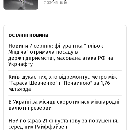
7 СЕРПНЯ, 18:10
ОСТАННІ НОВИНИ
Новини 7 серпня: фігурантка "плівок
Міндіча" отримала посаду в
держпідприємстві, масована атака РФ на
Укрнафту
Київ шукає тих, хто відремонтує метро між
"Тараса Шевченко" і "Почайною" за 1,76
мільярда
В Україні за місяць скоротилися міжнародні
валютні резерви
НБУ покарав 21 фінустанову за порушення,
серед них Райффайзен