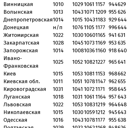
Винницкая
1010
1029
1061
1157
944
629
Волынская
1013
1043
1071
1209
955
626
Днепропетровская
1014
1015
1043
1183
929
644
Донецкая
н/п
1076
1105
1177
996
644
Житомирская
1022
1030
1060
1165
941
631
Закарпатская
1028
1045
1073
1169
953
635
Запорожская
1014
1008
1036
1160
918
640
Ивано-
1025
1052
1082
1227
965
641
Франковская
Киев
1015
1053
1081
1153
968
662
Киевская обл.
1011
1051
1078
1147
962
655
Кировоградская
1031
1041
1072
1171
958
645
Луганская
1018
1031
1061
1164
957
643
Львовская
1022
1053
1083
1219
964
648
Николаевская
1015
1030
1059
1212
945
643
Одесская
1016
1043
1078
1177
955
638
Полтавская
1029
1032
1062
1168
948
626