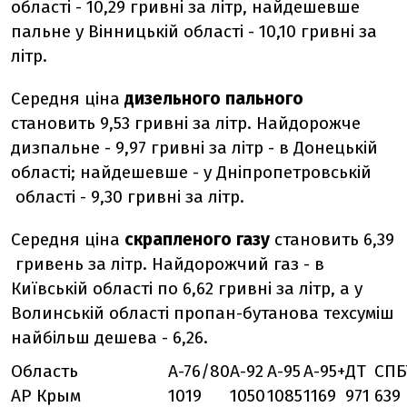
області - 10,29 гривні за літр, найдешевше
пальне у Вінницькій області - 10,10 гривні за
літр.
Середня ціна
дизельного пального
становить 9,53 гривні за літр. Найдорожче
дизпальне - 9,97 гривні за літр - в Донецькій
області; найдешевше - у Дніпропетровській
області - 9,30 гривні за літр.
Середня ціна
скрапленого газу
становить 6,39
гривень за літр. Найдорожчий газ - в
Київській області по 6,62 гривні за літр, а у
Волинській області пропан-бутанова техсуміш
найбільш дешева - 6,26.
Область
А-76/80
А-92
А-95
А-95+
ДТ
СПБ
АР Крым
1019
1050
1085
1169
971
639