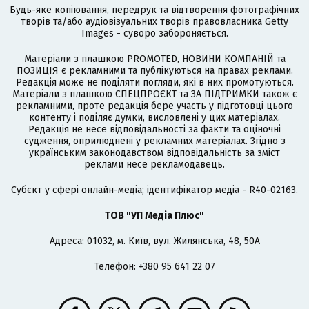
Будь-яке копіювання, передрук та відтворення фотографічних
творів та/або аудіовізуальних творів правовласника Getty
Images - суворо забороняється.
Матеріали з плашкою PROMOTED, НОВИНИ КОМПАНІЙ та
ПОЗИЦІЯ є рекламними та публікуються на правах реклами.
Редакція може не поділяти погляди, які в них промотуються.
Матеріали з плашкою СПЕЦПРОЄКТ та ЗА ПІДТРИМКИ також є
рекламними, проте редакція бере участь у підготовці цього
контенту і поділяє думки, висловлені у цих матеріалах.
Редакція не несе відповідальності за факти та оціночні
судження, оприлюднені у рекламних матеріалах. Згідно з
українським законодавством відповідальність за зміст
реклами несе рекламодавець.
Cубєкт у сфері онлайн-медіа; ідентифікатор медіа - R40-02163.
ТОВ "УП Медіа Плюс"
Адреса: 01032, м. Київ, вул. Жилянська, 48, 50А
Телефон: +380 95 641 22 07