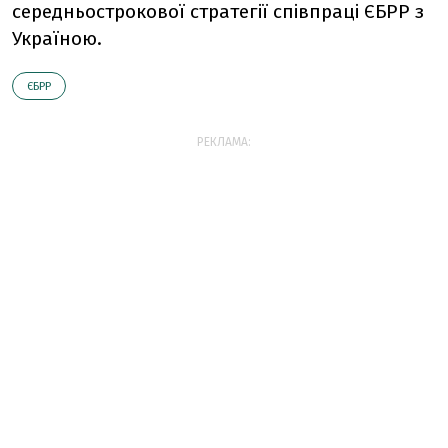
середньострокової стратегії співпраці ЄБРР з
Україною.
ЄБРР
РЕКЛАМА: