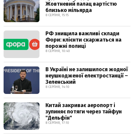
Жовтневий палац вартістю
близько мільярда
8 СЕРПНЯ, 15:15
РФ знищила важливі склади
Фори: клієнти скаржаться на
порожні полиці
8 СЕРПНЯ, 10:40
В Україні не залишилося жодної
неушкодженої електростанції –
Зеленський
8 СЕРПНЯ, 14:10
Китай закриває аеропорт і
зупиняє потяги через тайфун
"Дельфін"
8 СЕРПНЯ, 17:10