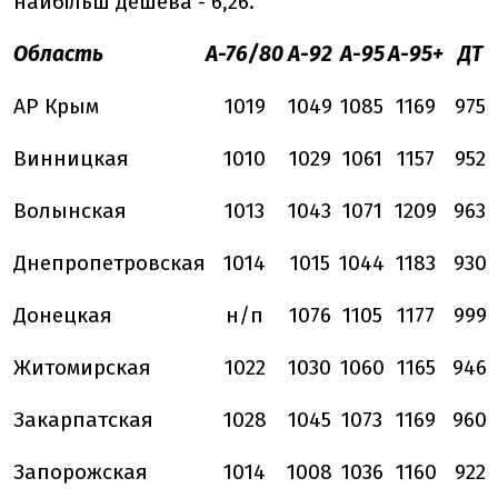
найбільш дешева - 6,26.
Область
А-76/80
А-92
А-95
А-95+
ДТ
АР Крым
1019
1049
1085
1169
975
Винницкая
1010
1029
1061
1157
952
Волынская
1013
1043
1071
1209
963
Днепропетровская
1014
1015
1044
1183
930
Донецкая
н/п
1076
1105
1177
999
Житомирская
1022
1030
1060
1165
946
Закарпатская
1028
1045
1073
1169
960
Запорожская
1014
1008
1036
1160
922