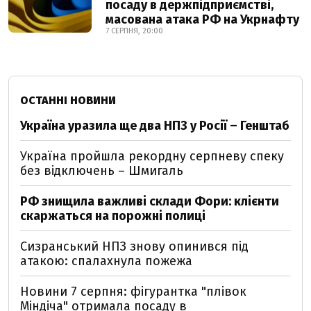
посаду в держпідприємстві,
масована атака РФ на Укрнафту
7 СЕРПНЯ, 20:00
ОСТАННІ НОВИНИ
Україна уразила ще два НПЗ у Росії – Генштаб
Україна пройшла рекордну серпневу спеку
без відключень – Шмигаль
РФ знищила важливі склади Фори: клієнти
скаржаться на порожні полиці
Сизранський НПЗ знову опинився під
атакою: спалахнула пожежа
Новини 7 серпня: фігурантка "плівок
Міндіча" отримала посаду в