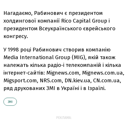
Нагадаємо, Рабинович є президентом
холдингової компанії Rico Capital Group і
президентом Всеукраїнського єврейського
конгресу.
У 1998 році Рабинович створив компанію
Medіa Іnternatіonal Group (MIG), якій також
належать кілька радіо-і телекомпаній і кілька
інтернет-сайтів: Mіgnews.com, Mіgnews.com.ua,
Mіgsport.com, NRS.com, DN.kіev.ua, CN.com.ua,
ряд друкованих ЗМІ в Україні і в Ізраїлі.
ЗМІ
РЕКЛАМА: