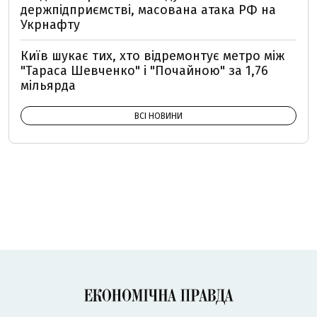
держпідприємстві, масована атака РФ на
Укрнафту
Київ шукає тих, хто відремонтує метро між
"Тараса Шевченко" і "Почайною" за 1,76
мільярда
ВСІ НОВИНИ