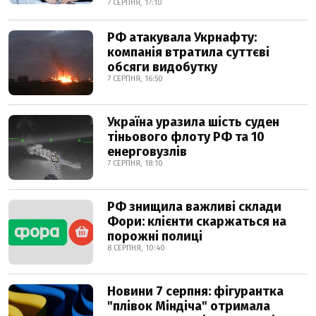
7 СЕРПНЯ, 17:10
РФ атакувала Укрнафту:
компанія втратила суттєві
обсяги видобутку
7 СЕРПНЯ, 16:50
Україна уразила шість суден
тіньового флоту РФ та 10
енерговузлів
7 СЕРПНЯ, 18:10
РФ знищила важливі склади
Фори: клієнти скаржаться на
порожні полиці
8 СЕРПНЯ, 10:40
Новини 7 серпня: фігурантка
"плівок Міндіча" отримала