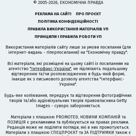
© 2005-2026, ЕКОНОМІЧНА ПРАВДА
РЕКЛАМА НА САЙТІ
ПРО ПРОЄКТ
ПОЛІТИКА КОНФІДЕНЦІЙНОСТІ
ПРАВИЛА ВИКОРИСТАННЯ МАТЕРІАЛІВ УП
ПРИНЦИПИ І ПРАВИЛА РОБОТИ УП
Використання матеріалів сайту лише за умови посилання (для
інтернет-видань - гіперпосилання) на "Економічну правду".
Всі матеріали, які розміщені на цьому сайті із посиланням на
агентство
"Інтерфакс-Україна"
, не підлягають подальшому
відтворенню та/чи розповсюдженню в будь-якій формі,
інакше як з письмового дозволу агентства "Інтерфакс-
Україна".
Будь-яке копіювання, передрук та відтворення фотографічних
творів та/або аудіовізуальних творів правовласника Getty
Images - суворо забороняється.
Матеріали з плашкою PROMOTED, НОВИНИ КОМПАНІЙ та
ПОЗИЦІЯ є рекламними та публікуються на правах реклами.
Редакція може не поділяти погляди, які в них промотуються.
Матеріали з плашкою СПЕЦПРОЄКТ та ЗА ПІДТРИМКИ також є